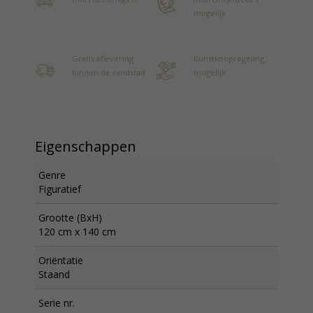
mogelijk
Gratis aflevering
Kunstkoopregeling
binnen de randstad
mogelijk
Eigenschappen
Genre
Figuratief
Grootte (BxH)
120 cm x 140 cm
Oriëntatie
Staand
Serie nr.