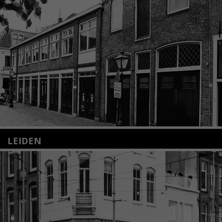
LEIDEN
Nieuwstraat 35
2312 KA Leiden
+31(0)71 – 52 84 480
info@kunsthuisleiden.nl
Lees meer