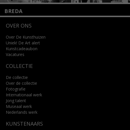
BREDA
Wilhelminastraat 11
OVER ONS
4818 SB Breda
+31 (0)76 5221309
info@kunsthuisbreda.nl
Over De Kunsthuizen
Uniek! De Art alert
Kunstcadeaubon
Lees meer
Vacatures
COLLECTIE
De collectie
Over de collectie
Fotografie
Internationaal werk
Jong talent
Museaal werk
Nederlands werk
KUNSTENAARS