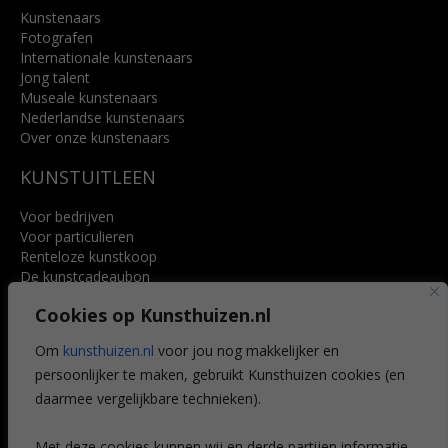
Kunstenaars
Fotografen
Internationale kunstenaars
Jong talent
Museale kunstenaars
Nederlandse kunstenaars
Over onze kunstenaars
KUNSTUITLEEN
Voor bedrijven
Voor particulieren
Renteloze kunstkoop
De kunstcadeaubon
Art @ Home service
Cookies op Kunsthuizen.nl
Voordelen
Referenties
Om
kunsthuizen.nl
voor jou nog makkelijker en
Veelgestelde vragen
persoonlijker te maken, gebruikt Kunsthuizen cookies (en
CONTACT
daarmee vergelijkbare technieken).
Contact
Met deze cookies kunnen wij en derde partijen informatie