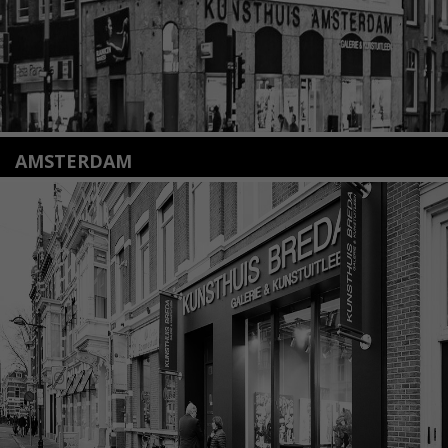
AMSTERDAM
Amstelveenseweg 135
1075 VX Amsterdam
+31 (0)20 2332546
info@kunsthuisamsterdam.nl
Lees meer