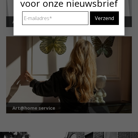
voor onze nieuwsbrief
E-
mailadres
*
Art Alert!
Art@home service