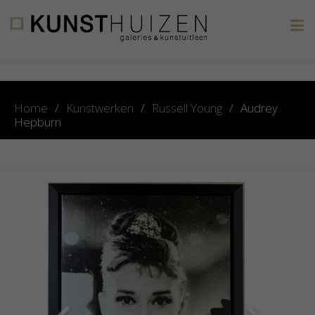
×
Home
/
Kunstwerken
/
Russell Young
/
Audrey
Hepburn