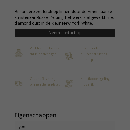
Bijzondere zeefdruk op linnen door de Amerikaanse
kunstenaar Russell Young. Het werk is afgewerkt met
diamond dust in de kleur New York White.
Neem contact op
Vrijblijvend 1 week
Uitgebreide
thuis bezichtigen
huurconstructies
mogelijk
Gratis aflevering
Kunstkoopregeling
binnen de randstad
mogelijk
Eigenschappen
Type