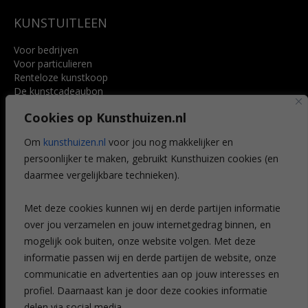
KUNSTUITLEEN
Voor bedrijven
Voor particulieren
Renteloze kunstkoop
De kunstcadeaubon
Art @ Home service
Cookies op Kunsthuizen.nl
Voordelen
Referenties
Om
kunsthuizen.nl
voor jou nog makkelijker en
Veelgestelde vragen
persoonlijker te maken, gebruikt Kunsthuizen cookies (en
CONTACT
daarmee vergelijkbare technieken).
Contact
Met deze cookies kunnen wij en derde partijen informatie
Leiden
over jou verzamelen en jouw internetgedrag binnen, en
Amsterdam
mogelijk ook buiten, onze website volgen. Met deze
Breda
Favorieten
informatie passen wij en derde partijen de website, onze
Mijn art alert
communicatie en advertenties aan op jouw interesses en
profiel. Daarnaast kan je door deze cookies informatie
delen via social media.