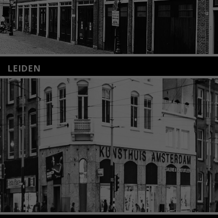
LEIDEN
Nieuwstraat 35
2312 KA Leiden
+31(0)71 – 52 84 480
info@kunsthuisleiden.nl
Lees meer