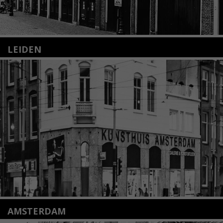
LEIDEN
Nieuwstraat 35
2312 KA Leiden
+31(0)71 – 52 84 480
info@kunsthuisleiden.nl
Lees meer
AMSTERDAM