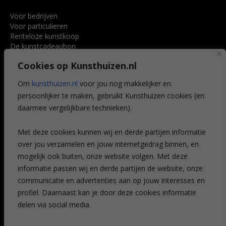
Voor bedrijven
Voor particulieren
Renteloze kunstkoop
De kunstcadeaubon
Art @ Home service
Cookies op Kunsthuizen.nl
Voordelen
Referenties
Om
kunsthuizen.nl
voor jou nog makkelijker en
Veelgestelde vragen
persoonlijker te maken, gebruikt Kunsthuizen cookies (en
CONTACT
daarmee vergelijkbare technieken).
Contact
Met deze cookies kunnen wij en derde partijen informatie
Leiden
over jou verzamelen en jouw internetgedrag binnen, en
Amsterdam
mogelijk ook buiten, onze website volgen. Met deze
Breda
Favorieten
informatie passen wij en derde partijen de website, onze
Mijn art alert
communicatie en advertenties aan op jouw interesses en
profiel. Daarnaast kan je door deze cookies informatie
delen via social media.
NIEUWSBRIEF