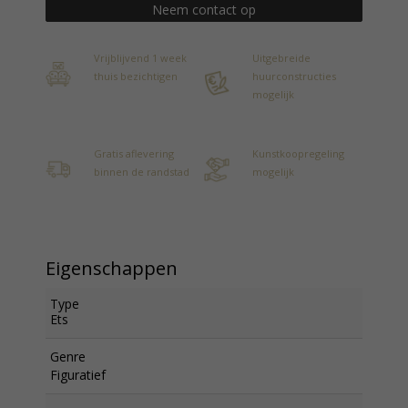
Neem contact op
Vrijblijvend 1 week
Uitgebreide
thuis bezichtigen
huurconstructies
mogelijk
Gratis aflevering
Kunstkoopregeling
binnen de randstad
mogelijk
Eigenschappen
Type
Ets
Genre
Figuratief