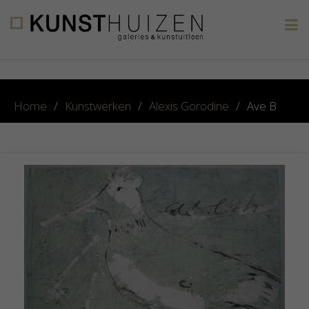
×
Home
/
Kunstwerken
/
Alexis Gorodine
/
Ave B