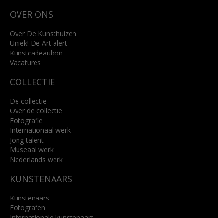
Wilhelminastraat 11
OVER ONS
4818 SB Breda
+31 (0)76 5221309
info@kunsthuisbreda.nl
Over De Kunsthuizen
Uniek! De Art alert
Kunstcadeaubon
Lees meer
Vacatures
COLLECTIE
De collectie
Over de collectie
Fotografie
Internationaal werk
Jong talent
Museaal werk
Nederlands werk
KUNSTENAARS
Kunstenaars
Fotografen
Internationale kunstenaars