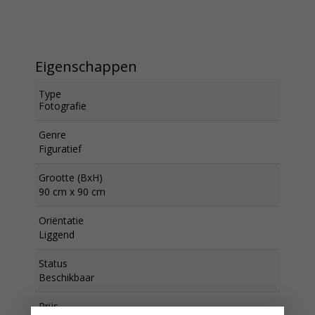
Eigenschappen
Type
Fotografie
Genre
Figuratief
Grootte (BxH)
90 cm x 90 cm
Oriëntatie
Liggend
Status
Beschikbaar
Prijs