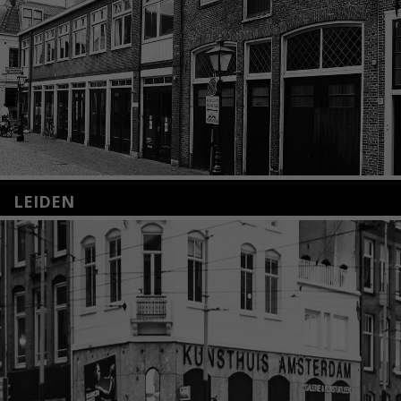
LEIDEN
Nieuwstraat 35
2312 KA Leiden
+31(0)71 – 52 84 480
info@kunsthuisleiden.nl
Lees meer