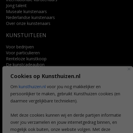
Jong talent
Museale kunstenaars
Nederlandse kunstenaars
Over onze kunstenaars
KUNSTUITLEEN
Voor bedrijven
Voor particulieren
Renteloze kunstkoop
De kunstcadeaubon
Art @ Home service
Cookies op Kunsthuizen.nl
Voordelen
Referenties
Om
kunsthuizen.nl
voor jou nog makkelijker en
Veelgestelde vragen
persoonlijker te maken, gebruikt Kunsthuizen cookies (en
CONTACT
daarmee vergelijkbare technieken).
Contact
Met deze cookies kunnen wij en derde partijen informatie
Leiden
over jou verzamelen en jouw internetgedrag binnen, en
Amsterdam
mogelijk ook buiten, onze website volgen. Met deze
Breda