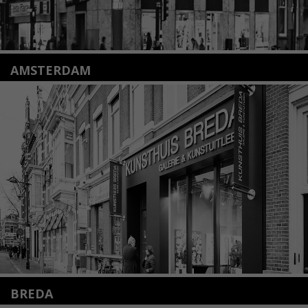
AMSTERDAM
Amstelveenseweg 135
1075 VX Amsterdam
+31 (0)20 2332546
info@kunsthuisamsterdam.nl
Lees meer
BREDA