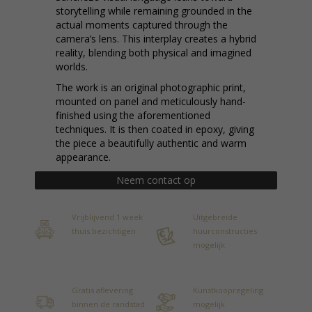
storytelling while remaining grounded in the
actual moments captured through the
camera’s lens. This interplay creates a hybrid
reality, blending both physical and imagined
worlds.
The work is an original photographic print,
mounted on panel and meticulously hand-
finished using the aforementioned
techniques. It is then coated in epoxy, giving
the piece a beautifully authentic and warm
appearance.
Neem contact op
Vrijblijvend 1 week
Uitgebreide
thuis bezichtigen
huurconstructies
mogelijk
Gratis aflevering
Kunstkoopregeling
binnen de randstad
mogelijk