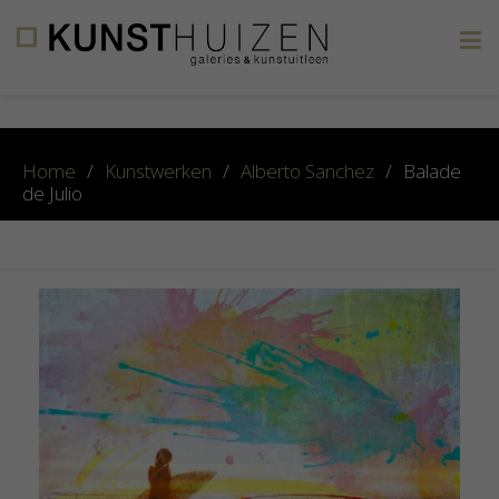
×
Home
/
Kunstwerken
/
Alberto Sanchez
/
Balade
de Julio