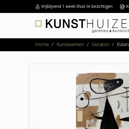
Vrijblijvend 1 week thuis te bezichtigen
Ku
Home
/
Kunstwerken
/
Senatori
/
Balan