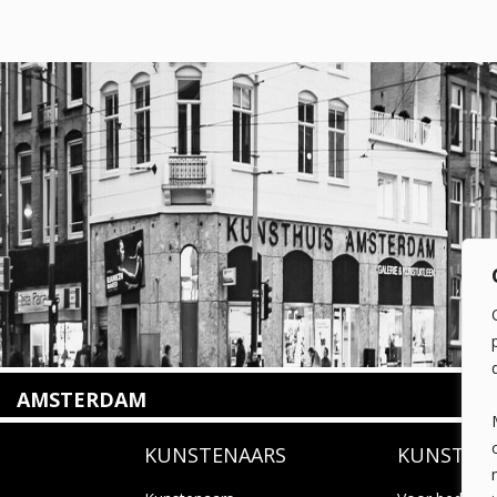
AMSTERDAM
Amstelveenseweg 135
KUNSTENAARS
KUNSTUI
1075 VX Amsterdam
+31 (0)20 2332546