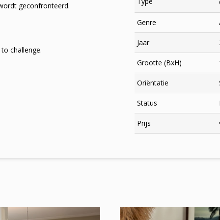
Type
 wordt geconfronteerd.
Genre
Jaar
 to challenge.
Grootte (BxH)
Oriëntatie
Status
×
Prijs
Meld je aan