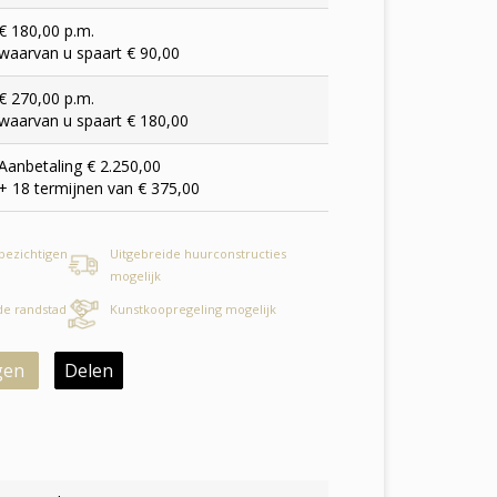
€ 180,00 p.m.
waarvan u spaart € 90,00
€ 270,00 p.m.
waarvan u spaart € 180,00
Aanbetaling € 2.250,00
+ 18 termijnen van € 375,00
 bezichtigen
Uitgebreide huurconstructies
mogelijk
 de randstad
Kunstkoopregeling mogelijk
gen
Delen