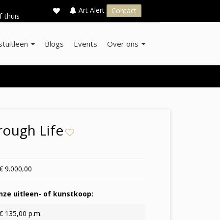
×
s
Art Alert
Contact
f thuis
stuitleen
Blogs
Events
Over ons
rough Life
€ 9.000,00
ze uitleen- of kunstkoop:
€ 135,00 p.m.