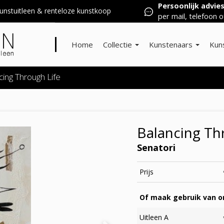
Persoonlijk advie
nstuitleen & renteloze kunstkoop
per mail, telefoon o
Home
Collectie
Kunstenaars
Kun
cing Through Life
Balancing Th
Senatori
Prijs
Of maak gebruik van on
Uitleen A