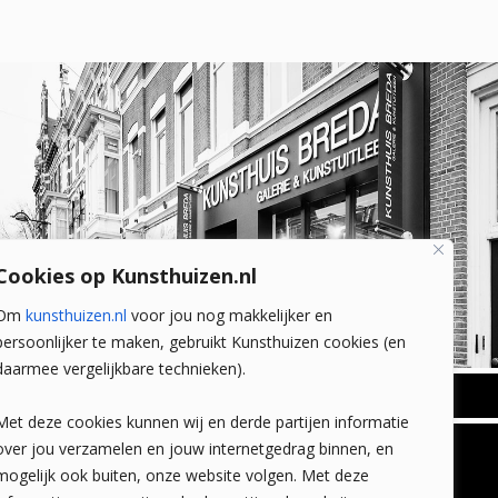
Cookies op Kunsthuizen.nl
Om
kunsthuizen.nl
voor jou nog makkelijker en
persoonlijker te maken, gebruikt Kunsthuizen cookies (en
daarmee vergelijkbare technieken).
BREDA
Met deze cookies kunnen wij en derde partijen informatie
Wilhelminastraat 11
over jou verzamelen en jouw internetgedrag binnen, en
TLEEN
CONTACT
4818 SB Breda
mogelijk ook buiten, onze website volgen. Met deze
+31 (0)76 5221309