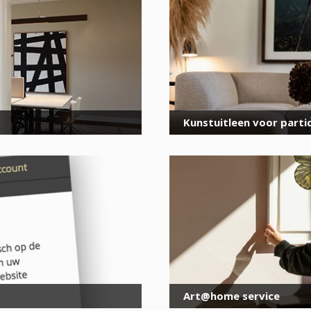
voor onze nieuwsbrief
E-
mailadres
*
Kunstuitleen voor partic
Art@home service