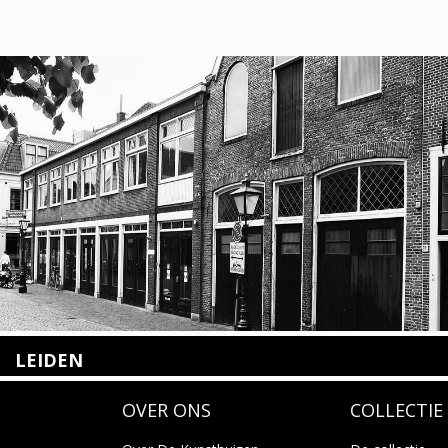
LEIDEN
Nieuwstraat 35
OVER ONS
COLLECTIE
2312 KA Leiden
+31(0)71 – 52 84 480