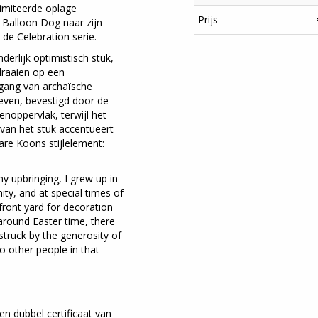
limiteerde oplage
Prijs
Balloon Dog naar zijn
e Celebration serie.
derlijk optimistisch stuk,
draaien op een
epgang van archaïsche
leven, bevestigd door de
tenoppervlak, terwijl het
t van het stuk accentueert
re Koons stijlelement:
 upbringing, I grew up in
ity, and at special times of
 front yard for decoration
 around Easter time, there
 struck by the generosity of
to other people in that
×
 dubbel certificaat van