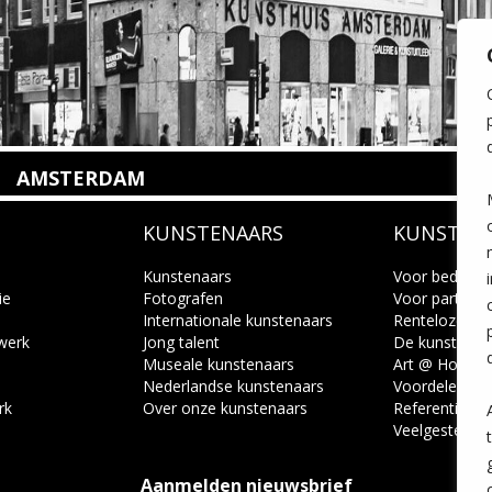
AMSTERDAM
Amstelveenseweg 135
KUNSTENAARS
KUNSTUI
1075 VX Amsterdam
+31 (0)20 2332546
info@kunsthuisamsterdam.nl
Kunstenaars
Voor bedrijve
ie
Fotografen
Voor particuli
Internationale kunstenaars
Renteloze ku
Lees meer
 werk
Jong talent
De kunstcad
Museale kunstenaars
Art @ Home s
Nederlandse kunstenaars
Voordelen
rk
Over onze kunstenaars
Referenties
Veelgestelde 
Aanmelden nieuwsbrief