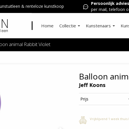
Persoonlijk advie
nstuitleen & renteloze kunstkoop
per mail, telefoon o
Home
Collectie
Kunstenaars
Kun
loon animal Rabbit Violet
Balloon anima
Jeff Koons
Prijs
Vrijblijvend 1 week thuis