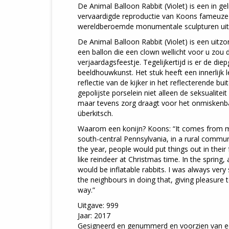
De Animal Balloon Rabbit (Violet) is een in ge
vervaardigde reproductie van Koons fameuze 
wereldberoemde monumentale sculpturen uit d
De Animal Balloon Rabbit (Violet) is een uitzon
een ballon die een clown wellicht voor u zou 
verjaardagsfeestje. Tegelijkertijd is er de di
beeldhouwkunst. Het stuk heeft een innerlijk 
reflectie van de kijker in het reflecterende bui
gepolijste porselein niet alleen de seksualitei
maar tevens zorg draagt voor het onmiskenba
überkitsch.
Waarom een konijn? Koons: “It comes from my
south-central Pennsylvania, in a rural commun
the year, people would put things out in their
like reindeer at Christmas time. In the spring,
would be inflatable rabbits. I was always very
the neighbours in doing that, giving pleasure 
way.”
Uitgave: 999
Jaar: 2017
Gesigneerd en genummerd en voorzien van een