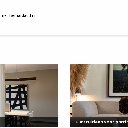
 met Bernardaud in
Meld je aan
voor onze nieuwsbrief
E-
mailadres
*
Kunstuitleen voor partic