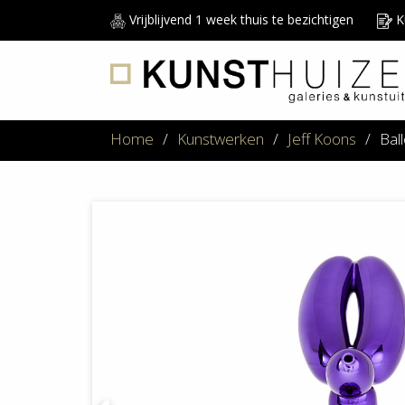
Vrijblijvend 1 week thuis te bezichtigen
Ku
Home
/
Kunstwerken
/
Jeff Koons
/
Bal