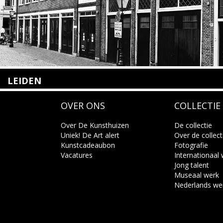
LEIDEN
Nieuwstraat 35
OVER ONS
COLLECTIE
2312 KA Leiden
+31(0)71 – 52 84 480
info@kunsthuisleiden.nl
Over De Kunsthuizen
De collectie
Uniek! De Art alert
Over de collect
Kunstcadeaubon
Fotografie
Lees meer
Vacatures
Internationaal
Jong talent
Museaal werk
Nederlands we