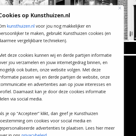
Cookies op Kunsthuizen.nl
Om
kunsthuizen.nl
voor jou nog makkelijker en
persoonlijker te maken, gebruikt Kunsthuizen cookies (en
daarmee vergelijkbare technieken).
BREDA
Met deze cookies kunnen wij en derde partijen informatie
Wilhelminastraat 11
over jou verzamelen en jouw internetgedrag binnen, en
TLEEN
CONTACT
4818 SB Breda
mogelijk ook buiten, onze website volgen. Met deze
+31 (0)76 5221309
n
info@kunsthuisbreda.nl
Contact
informatie passen wij en derde partijen de website, onze
eren
Leiden
communicatie en advertenties aan op jouw interesses en
nstkoop
Amsterdam
profiel. Daarnaast kan je door deze cookies informatie
Lees meer
eaubon
Breda
delen via social media.
ervice
Favorieten
Mijn art alert
Als je op “Accepteer” klikt, dan geef je Kunsthuizen
vragen
toestemming om cookies voor social media en
gepersonaliseerde advertenties te plaatsen. Lees hier meer
over in ons
privacybeleid
.