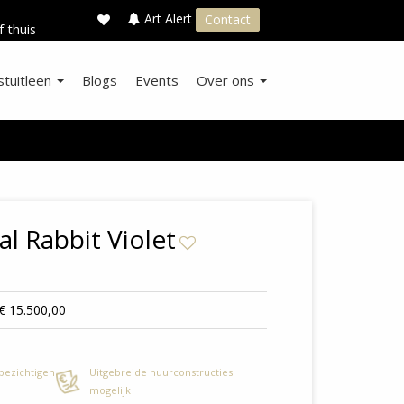
×
s
Art Alert
Contact
f thuis
stuitleen
Blogs
Events
Over ons
l Rabbit Violet
€ 15.500,00
 bezichtigen
Uitgebreide huurconstructies
mogelijk