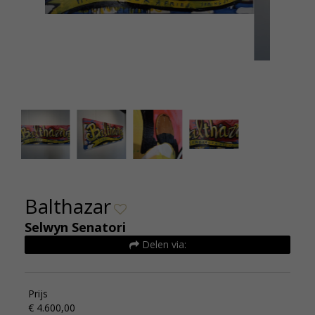
Balthazar Selwyn Senatori 150x50cm (1)
Balth
Balthazar
Selwyn Senatori
Delen via:
Prijs
€ 4.600,00