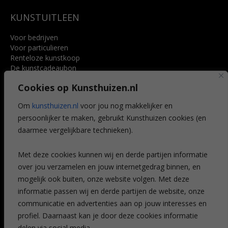
KUNSTUITLEEN
Voor bedrijven
Voor particulieren
Renteloze kunstkoop
De kunstcadeaubon
Art @ Home service
Cookies op Kunsthuizen.nl
Voordelen
Referenties
Om
kunsthuizen.nl
voor jou nog makkelijker en
Veelgestelde vragen
persoonlijker te maken, gebruikt Kunsthuizen cookies (en
CONTACT
daarmee vergelijkbare technieken).
Contact
Met deze cookies kunnen wij en derde partijen informatie
Leiden
over jou verzamelen en jouw internetgedrag binnen, en
Amsterdam
mogelijk ook buiten, onze website volgen. Met deze
Breda
Favorieten
informatie passen wij en derde partijen de website, onze
Mijn art alert
communicatie en advertenties aan op jouw interesses en
profiel. Daarnaast kan je door deze cookies informatie
delen via social media.