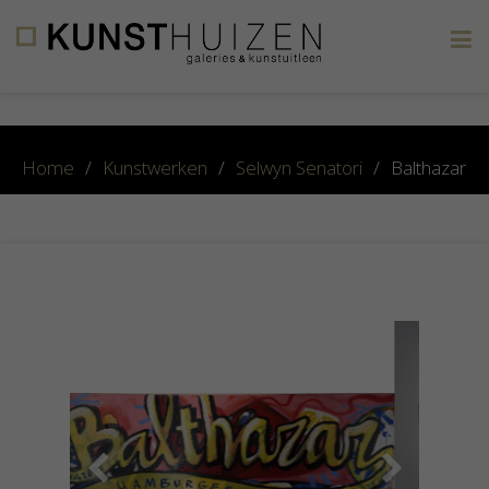
×
Home
/
Kunstwerken
/
Selwyn Senatori
/
Balthazar