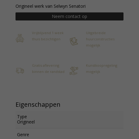
Origineel werk van Selwyn Senatori
Neem contact op
Vrijblijvend 1 week
Uitgebreide
thuis bezichtigen
huurconstructies
mogelijk
Gratis aflevering
Kunstkoopregeling
binnen de randstad
mogelijk
Eigenschappen
Type
Origineel
Genre