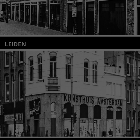
LEIDEN
Nieuwstraat 35
2312 KA Leiden
+31(0)71 – 52 84 480
info@kunsthuisleiden.nl
Lees meer