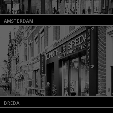
AMSTERDAM
Amstelveenseweg 135
1075 VX Amsterdam
+31 (0)20 2332546
info@kunsthuisamsterdam.nl
Lees meer
BREDA
Wilhelminastraat 11