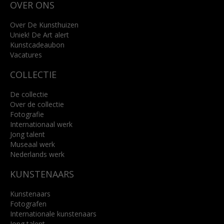
OVER ONS
4818 SB Breda
+31 (0)76 5221309
info@kunsthuisbreda.nl
Over De Kunsthuizen
Uniek! De Art alert
Kunstcadeaubon
Lees meer
Vacatures
COLLECTIE
De collectie
Over de collectie
Fotografie
Internationaal werk
Jong talent
Museaal werk
Nederlands werk
KUNSTENAARS
Kunstenaars
Fotografen
Internationale kunstenaars
Jong talent