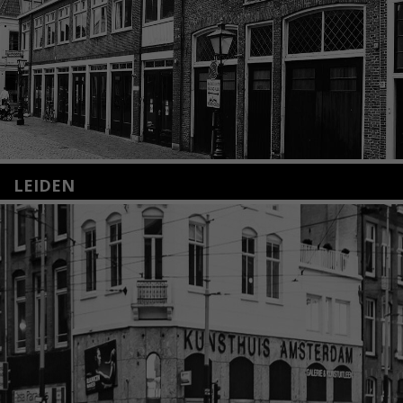
LEIDEN
Nieuwstraat 35
2312 KA Leiden
+31(0)71 – 52 84 480
info@kunsthuisleiden.nl
Lees meer