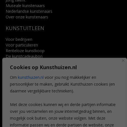
Museale kunstenaars
Nederlandse kunstenaars
Over onze kunstenaars
KUNSTUITLEEN
Voor bedrijven
Voor particulieren
Renteloze kunstkoop
De kunstcadeaubon
Art @ Home service
Cookies op Kunsthuizen.nl
Voordelen
Referenties
Om
kunsthuizen.nl
voor jou nog makkelijker en
Veelgestelde vragen
persoonlijker te maken, gebruikt Kunsthuizen cookies (en
CONTACT
daarmee vergelijkbare technieken).
Contact
Met deze cookies kunnen wij en derde partijen informatie
Leiden
over jou verzamelen en jouw internetgedrag binnen, en
Amsterdam
mogelijk ook buiten, onze website volgen. Met deze
Breda
Favorieten
informatie passen wij en derde partijen de website, onze