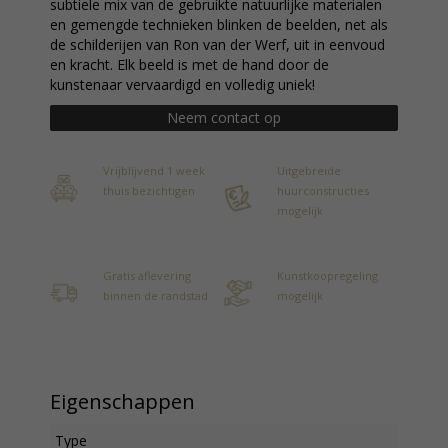
subtiele mix van de gebruikte natuurlijke materialen
en gemengde technieken blinken de beelden, net als
de schilderijen van Ron van der Werf, uit in eenvoud
en kracht. Elk beeld is met de hand door de
kunstenaar vervaardigd en volledig uniek!
Neem contact op
Vrijblijvend 1 week
Uitgebreide
thuis bezichtigen
huurconstructies
mogelijk
Gratis aflevering
Kunstkoopregeling
binnen de randstad
mogelijk
Eigenschappen
Type