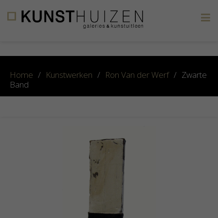
×
Home
/
Kunstwerken
/
Ron Van der Werf
/
Zwarte
Band