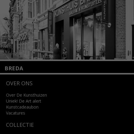
Lees meer
BREDA
Wilhelminastraat 11
OVER ONS
4818 SB Breda
+31 (0)76 5221309
info@kunsthuisbreda.nl
Over De Kunsthuizen
Uniek! De Art alert
Kunstcadeaubon
Lees meer
Vacatures
COLLECTIE