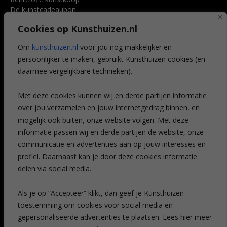
De kunstcadeaubon
Art @ Home service
Cookies op Kunsthuizen.nl
Voordelen
Referenties
Om
kunsthuizen.nl
voor jou nog makkelijker en
Veelgestelde vragen
persoonlijker te maken, gebruikt Kunsthuizen cookies (en
CONTACT
daarmee vergelijkbare technieken).
Contact
Met deze cookies kunnen wij en derde partijen informatie
Leiden
over jou verzamelen en jouw internetgedrag binnen, en
Amsterdam
mogelijk ook buiten, onze website volgen. Met deze
Breda
Favorieten
informatie passen wij en derde partijen de website, onze
Mijn art alert
communicatie en advertenties aan op jouw interesses en
profiel. Daarnaast kan je door deze cookies informatie
delen via social media.
NIEUWSBRIEF
Als je op “Accepteer” klikt, dan geef je Kunsthuizen
toestemming om cookies voor social media en
gepersonaliseerde advertenties te plaatsen. Lees hier meer