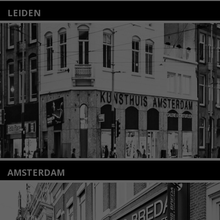
LEIDEN
Nieuwstraat 35
2312 KA Leiden
+31(0)71 – 52 84 480
info@kunsthuisleiden.nl
Lees meer
AMSTERDAM
Amstelveenseweg 135
1075 VX Amsterdam
+31 (0)20 2332546
info@kunsthuisamsterdam.nl