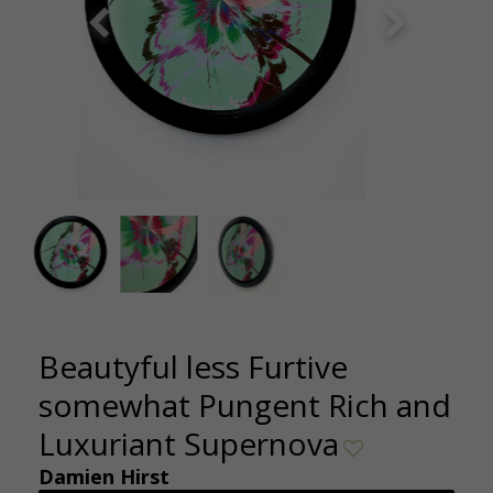
Damien Hirst -Beautiful Less Furtive Somewhat
Damien H
pungent Rich and Luxuriant Supernova- Painting
pungent 
Originele print op linnen -2023 40cm-kunsthuizen
Origin
Beautyful less Furtive
somewhat Pungent Rich and
Luxuriant Supernova
Damien Hirst