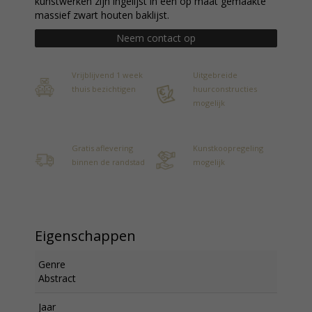
kunstwerken zijn ingelijst in een op maat gemaakte
massief zwart houten baklijst.
Neem contact op
Vrijblijvend 1 week
Uitgebreide
thuis bezichtigen
huurconstructies
mogelijk
Gratis aflevering
Kunstkoopregeling
binnen de randstad
mogelijk
Eigenschappen
Genre
Abstract
Jaar