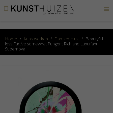
×
Home
/
Kunstwerken
/
Damien Hirst
/
Beautyful
less Furtive somewhat Pungent Rich and Luxuriant
Supernova