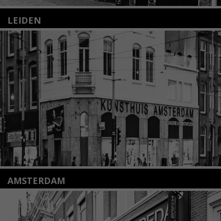
LEIDEN
Nieuwstraat 35
2312 KA Leiden
+31(0)71 – 52 84 480
info@kunsthuisleiden.nl
Lees meer
AMSTERDAM
Amstelveenseweg 135
1075 VX Amsterdam
+31 (0)20 2332546