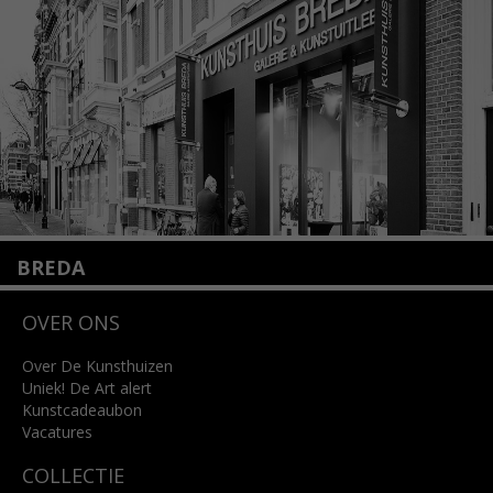
info@kunsthuisamsterdam.nl
Lees meer
BREDA
Wilhelminastraat 11
OVER ONS
4818 SB Breda
+31 (0)76 5221309
info@kunsthuisbreda.nl
Over De Kunsthuizen
Uniek! De Art alert
Kunstcadeaubon
Lees meer
Vacatures
COLLECTIE