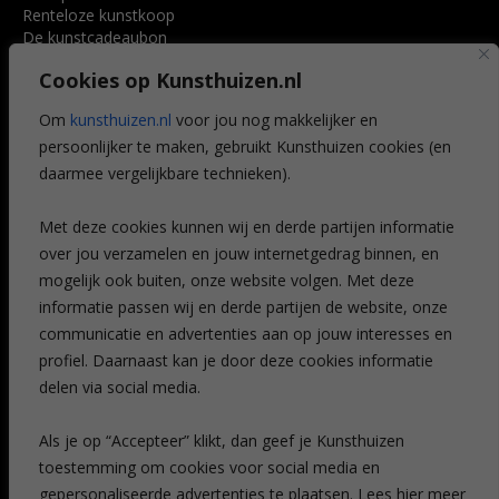
Renteloze kunstkoop
De kunstcadeaubon
Art @ Home service
Cookies op Kunsthuizen.nl
Voordelen
Referenties
Om
kunsthuizen.nl
voor jou nog makkelijker en
Veelgestelde vragen
persoonlijker te maken, gebruikt Kunsthuizen cookies (en
CONTACT
daarmee vergelijkbare technieken).
Contact
Met deze cookies kunnen wij en derde partijen informatie
Leiden
over jou verzamelen en jouw internetgedrag binnen, en
Amsterdam
mogelijk ook buiten, onze website volgen. Met deze
Breda
Favorieten
informatie passen wij en derde partijen de website, onze
Mijn art alert
communicatie en advertenties aan op jouw interesses en
profiel. Daarnaast kan je door deze cookies informatie
delen via social media.
NIEUWSBRIEF
Als je op “Accepteer” klikt, dan geef je Kunsthuizen
toestemming om cookies voor social media en
gepersonaliseerde advertenties te plaatsen. Lees hier meer