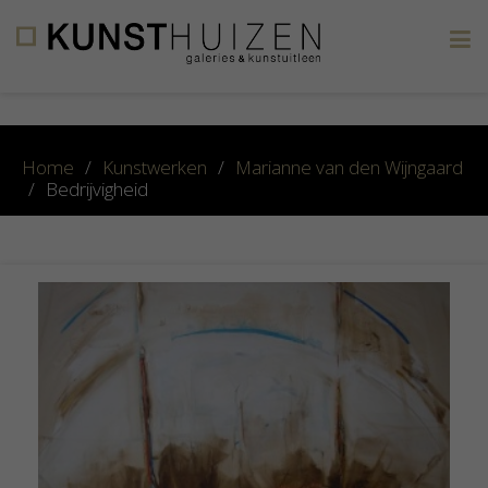
×
Home
/
Kunstwerken
/
Marianne van den Wijngaard
/
Bedrijvigheid