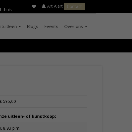
×
s
Art Alert
Contact
f thuis
stuitleen
Blogs
Events
Over ons
€ 595,00
ze uitleen- of kunstkoop:
€ 8,93 p.m.