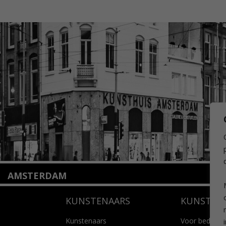
AMSTERDAM
Amstelveenseweg 135
KUNSTENAARS
KUNSTUI
1075 VX Amsterdam
+31 (0)20 2332546
info@kunsthuisamsterdam.nl
Kunstenaars
Voor bedrijve