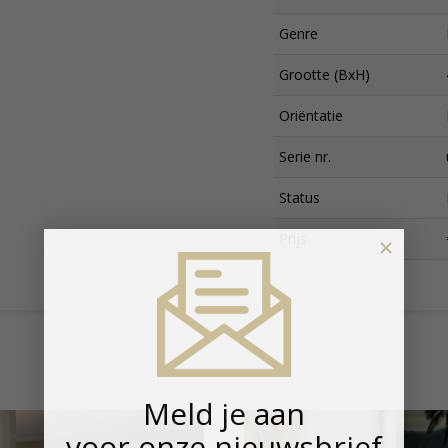
Genre
Grootte (BxH)
Oriëntatie
Serie nr.
Status
Prijs
×
Meld je aan
voor onze nieuwsbrief