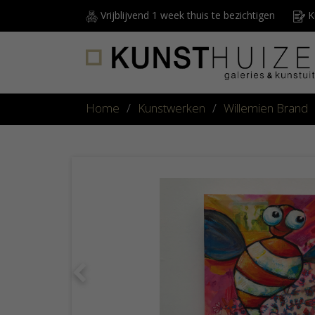
Vrijblijvend 1 week thuis te bezichtigen
Ku
Home
/
Kunstwerken
/
Willemien Brand