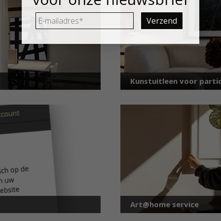
E-
mailadres
*
Kunstuitleen voor partic
Art@home service