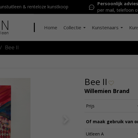
Persoonlijk advie
nstuitleen & renteloze kunstkoop
per mail, telefoon o
Home
Collectie
Kunstenaars
Kun
/
Bee II
Bee II
Willemien Brand
Prijs
Of maak gebruik van on
Uitleen A