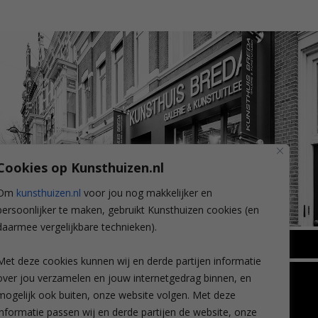
Cookies op Kunsthuizen.nl
Om
kunsthuizen.nl
voor jou nog makkelijker en
persoonlijker te maken, gebruikt Kunsthuizen cookies (en
daarmee vergelijkbare technieken).
BREDA
Met deze cookies kunnen wij en derde partijen informatie
Wilhelminastraat 11
over jou verzamelen en jouw internetgedrag binnen, en
TLEEN
CONTACT
4818 SB Breda
mogelijk ook buiten, onze website volgen. Met deze
+31 (0)76 5221309
n
info@kunsthuisbreda.nl
Contact
informatie passen wij en derde partijen de website, onze