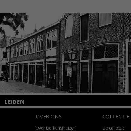
LEIDEN
Nieuwstraat 35
OVER ONS
COLLECTIE
2312 KA Leiden
+31(0)71 – 52 84 480
info@kunsthuisleiden.nl
Over De Kunsthuizen
De collectie