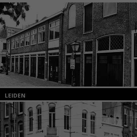
LEIDEN
Nieuwstraat 35
2312 KA Leiden
+31(0)71 – 52 84 480
info@kunsthuisleiden.nl