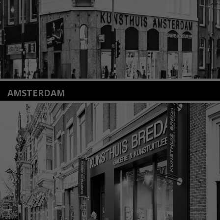
Lees meer
AMSTERDAM
Amstelveenseweg 135
1075 VX Amsterdam
+31 (0)20 2332546
info@kunsthuisamsterdam.nl
Lees meer