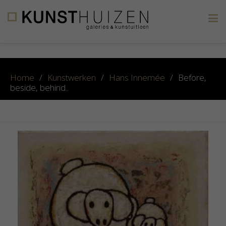
×
Home
/
Kunstwerken
/
Hans Innemée
/
Before,
beside, behind..