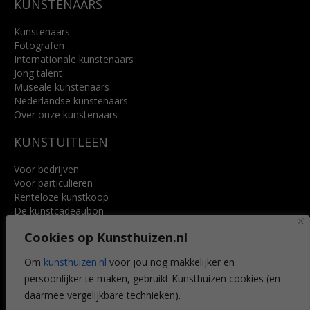
KUNSTENAARS
Kunstenaars
Fotografen
Internationale kunstenaars
Jong talent
Museale kunstenaars
Nederlandse kunstenaars
Over onze kunstenaars
KUNSTUITLEEN
Voor bedrijven
Voor particulieren
Renteloze kunstkoop
De kunstcadeaubon
Art @ Home service
Cookies op Kunsthuizen.nl
Voordelen
Referenties
Om
kunsthuizen.nl
voor jou nog makkelijker en
Veelgestelde vragen
persoonlijker te maken, gebruikt Kunsthuizen cookies (en
CONTACT
daarmee vergelijkbare technieken).