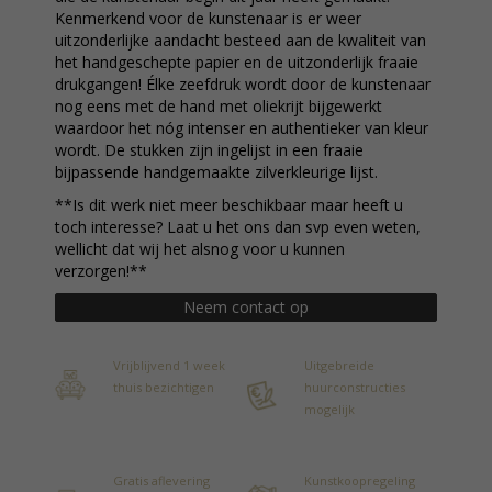
Kenmerkend voor de kunstenaar is er weer
uitzonderlijke aandacht besteed aan de kwaliteit van
het handgeschepte papier en de uitzonderlijk fraaie
drukgangen! Élke zeefdruk wordt door de kunstenaar
nog eens met de hand met oliekrijt bijgewerkt
waardoor het nóg intenser en authentieker van kleur
wordt. De stukken zijn ingelijst in een fraaie
bijpassende handgemaakte zilverkleurige lijst.
**Is dit werk niet meer beschikbaar maar heeft u
toch interesse? Laat u het ons dan svp even weten,
wellicht dat wij het alsnog voor u kunnen
verzorgen!**
Neem contact op
Vrijblijvend 1 week
Uitgebreide
thuis bezichtigen
huurconstructies
mogelijk
Gratis aflevering
Kunstkoopregeling