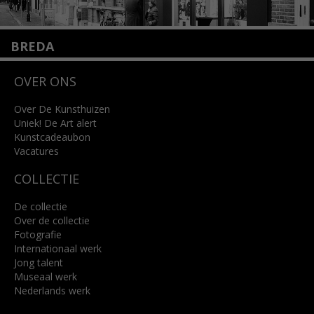
BREDA
Wilhelminastraat 11
OVER ONS
4818 SB Breda
+31 (0)76 5221309
info@kunsthuisbreda.nl
Over De Kunsthuizen
Uniek! De Art alert
Kunstcadeaubon
Lees meer
Vacatures
COLLECTIE
De collectie
Over de collectie
Fotografie
Internationaal werk
Jong talent
Museaal werk
Nederlands werk