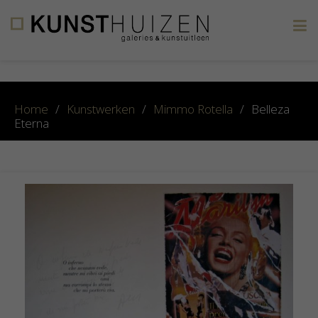
×
Home
/
Kunstwerken
/
Mimmo Rotella
/
Belleza
Eterna