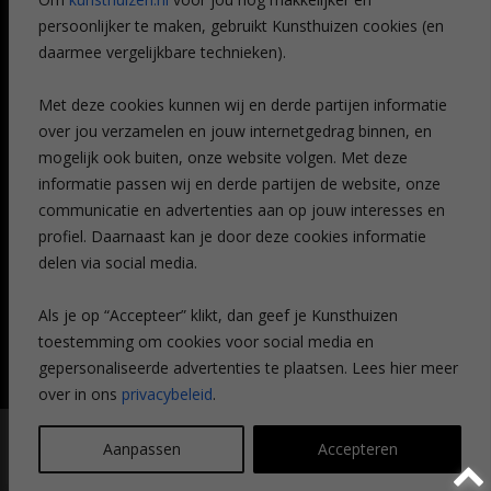
Veelgestelde vragen
persoonlijker te maken, gebruikt Kunsthuizen cookies (en
CONTACT
daarmee vergelijkbare technieken).
Contact
Met deze cookies kunnen wij en derde partijen informatie
Leiden
over jou verzamelen en jouw internetgedrag binnen, en
Amsterdam
mogelijk ook buiten, onze website volgen. Met deze
Breda
Favorieten
informatie passen wij en derde partijen de website, onze
Mijn art alert
communicatie en advertenties aan op jouw interesses en
profiel. Daarnaast kan je door deze cookies informatie
delen via social media.
NIEUWSBRIEF
Als je op “Accepteer” klikt, dan geef je Kunsthuizen
toestemming om cookies voor social media en
gepersonaliseerde advertenties te plaatsen. Lees hier meer
over in ons
privacybeleid
.
© Kunsthuizen 2026 All rights reserved |
Disclaimer
|
Privacy
Aanpassen
Accepteren
statement
| Communicatie:
Legit