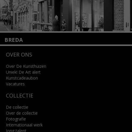
BREDA
Wilhelminastraat 11
OVER ONS
4818 SB Breda
+31 (0)76 5221309
info@kunsthuisbreda.nl
Over De Kunsthuizen
Uniek! De Art alert
Kunstcadeaubon
Lees meer
Vacatures
COLLECTIE
De collectie
Over de collectie
Fotografie
Internationaal werk
Jong talent