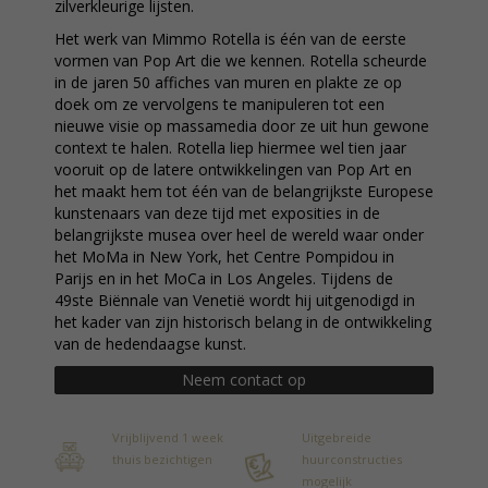
zilverkleurige lijsten.
Het werk van Mimmo Rotella is één van de eerste
vormen van Pop Art die we kennen. Rotella scheurde
in de jaren 50 affiches van muren en plakte ze op
doek om ze vervolgens te manipuleren tot een
nieuwe visie op massamedia door ze uit hun gewone
context te halen. Rotella liep hiermee wel tien jaar
vooruit op de latere ontwikkelingen van Pop Art en
het maakt hem tot één van de belangrijkste Europese
kunstenaars van deze tijd met exposities in de
belangrijkste musea over heel de wereld waar onder
het MoMa in New York, het Centre Pompidou in
Parijs en in het MoCa in Los Angeles. Tijdens de
49ste Biënnale van Venetië wordt hij uitgenodigd in
het kader van zijn historisch belang in de ontwikkeling
van de hedendaagse kunst.
Neem contact op
Vrijblijvend 1 week
Uitgebreide
thuis bezichtigen
huurconstructies
mogelijk