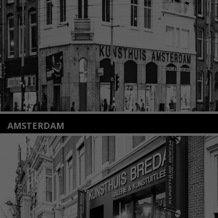
+31(0)71 – 52 84 480
info@kunsthuisleiden.nl
Lees meer
AMSTERDAM
Amstelveenseweg 135
1075 VX Amsterdam
+31 (0)20 2332546
info@kunsthuisamsterdam.nl
Lees meer