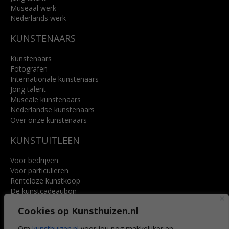
Museaal werk
Nederlands werk
KUNSTENAARS
Kunstenaars
Fotografen
Internationale kunstenaars
Jong talent
Museale kunstenaars
Nederlandse kunstenaars
Over onze kunstenaars
KUNSTUITLEEN
Voor bedrijven
Voor particulieren
Renteloze kunstkoop
De kunstcadeaubon
Art @ Home service
Cookies op Kunsthuizen.nl
Voordelen
Referenties
Om
kunsthuizen.nl
voor jou nog makkelijker en