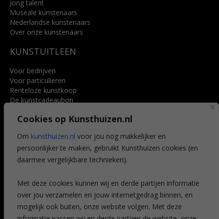
Jong talent
Museale kunstenaars
Nederlandse kunstenaars
Over onze kunstenaars
KUNSTUITLEEN
Voor bedrijven
Voor particulieren
Renteloze kunstkoop
De kunstcadeaubon
Art @ Home service
Cookies op Kunsthuizen.nl
Voordelen
Referenties
Om
kunsthuizen.nl
voor jou nog makkelijker en
Veelgestelde vragen
persoonlijker te maken, gebruikt Kunsthuizen cookies (en
CONTACT
daarmee vergelijkbare technieken).
Contact
Met deze cookies kunnen wij en derde partijen informatie
Leiden
over jou verzamelen en jouw internetgedrag binnen, en
Amsterdam
mogelijk ook buiten, onze website volgen. Met deze
Breda
Favorieten
informatie passen wij en derde partijen de website, onze