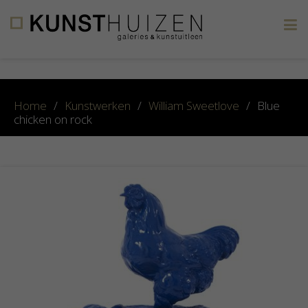
×
Home
/
Kunstwerken
/
William Sweetlove
/
Blue
chicken on rock