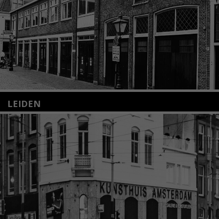
LEIDEN
Nieuwstraat 35
2312 KA Leiden
+31(0)71 – 52 84 480
info@kunsthuisleiden.nl
Lees meer