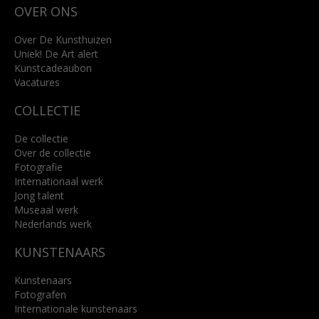
OVER ONS
4818 SB Breda
+31 (0)76 5221309
info@kunsthuisbreda.nl
Over De Kunsthuizen
Uniek! De Art alert
Kunstcadeaubon
Lees meer
Vacatures
COLLECTIE
De collectie
Over de collectie
Fotografie
Internationaal werk
Jong talent
Museaal werk
Nederlands werk
KUNSTENAARS
Kunstenaars
Fotografen
Internationale kunstenaars