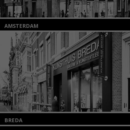
AMSTERDAM
Amstelveenseweg 135
1075 VX Amsterdam
+31 (0)20 2332546
info@kunsthuisamsterdam.nl
Lees meer
BREDA
Wilhelminastraat 11