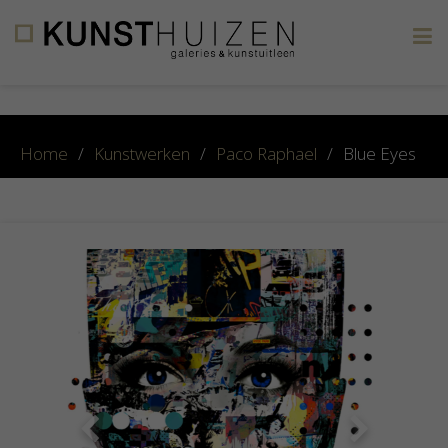
×
Home
/
Kunstwerken
/
Paco Raphael
/
Blue Eyes