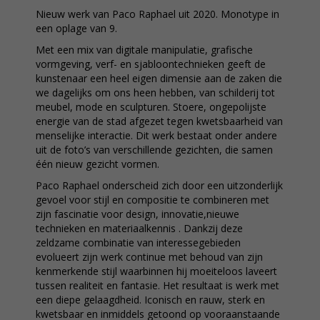
Nieuw werk van Paco Raphael uit 2020. Monotype in
een oplage van 9.
Met een mix van digitale manipulatie, grafische
vormgeving, verf- en sjabloontechnieken geeft de
kunstenaar een heel eigen dimensie aan de zaken die
we dagelijks om ons heen hebben, van schilderij tot
meubel, mode en sculpturen. Stoere, ongepolijste
energie van de stad afgezet tegen kwetsbaarheid van
menselijke interactie. Dit werk bestaat onder andere
uit de foto’s van verschillende gezichten, die samen
één nieuw gezicht vormen.
Paco Raphael onderscheid zich door een uitzonderlijk
gevoel voor stijl en compositie te combineren met
zijn fascinatie voor design, innovatie,nieuwe
technieken en materiaalkennis . Dankzij deze
zeldzame combinatie van interessegebieden
evolueert zijn werk continue met behoud van zijn
kenmerkende stijl waarbinnen hij moeiteloos laveert
tussen realiteit en fantasie. Het resultaat is werk met
een diepe gelaagdheid. Iconisch en rauw, sterk en
kwetsbaar en inmiddels getoond op vooraanstaande