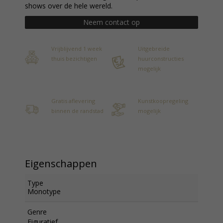
shows over de hele wereld.
Neem contact op
Vrijblijvend 1 week
Uitgebreide
thuis bezichtigen
huurconstructies
mogelijk
Gratis aflevering
Kunstkoopregeling
binnen de randstad
mogelijk
Eigenschappen
Type
Monotype
Genre
Figuratief