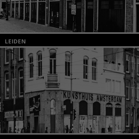
LEIDEN
Nieuwstraat 35
2312 KA Leiden
+31(0)71 – 52 84 480
info@kunsthuisleiden.nl
Lees meer