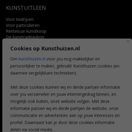
KUNSTUITLEEN
Voor bedrijven
Voor particulieren
Renteloze kunstkoop
De kunstcadeaubon
Art @ Home service
Cookies op Kunsthuizen.nl
Voordelen
Referenties
Om
kunsthuizen.nl
voor jou nog makkelijker en
Veelgestelde vragen
persoonlijker te maken, gebruikt Kunsthuizen cookies (en
CONTACT
daarmee vergelijkbare technieken).
Contact
Met deze cookies kunnen wij en derde partijen informatie
Leiden
over jou verzamelen en jouw internetgedrag binnen, en
Amsterdam
mogelijk ook buiten, onze website volgen. Met deze
Breda
Favorieten
informatie passen wij en derde partijen de website, onze
Mijn art alert
communicatie en advertenties aan op jouw interesses en
profiel. Daarnaast kan je door deze cookies informatie
delen via social media.
NIEUWSBRIEF