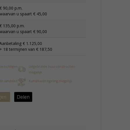
€ 90,00 p.m.
waarvan u spaart € 45,00
€ 135,00 p.m.
waarvan u spaart € 90,00
Aanbetaling € 1.125,00
+ 18 termijnen van € 187,50
 bezichtigen
Uitgebreide huurconstructies
mogelijk
 de randstad
Kunstkoopregeling mogelijk
gen
Delen