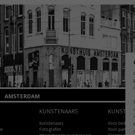
AMSTERDAM
Amstelveenseweg 135
KUNSTENAARS
KUNSTUI
1075 VX Amsterdam
+31 (0)20 2332546
info@kunsthuisamsterdam.nl
Kunstenaars
Voor bedrijve
ie
Fotografen
Voor particuli