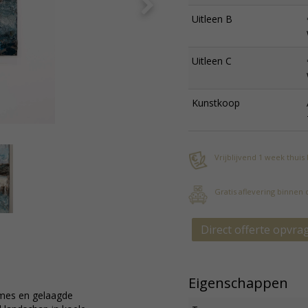
Uitleen B
Uitleen C
Kunstkoop
Vrijblijvend 1 week thuis
Gratis aflevering binnen
Direct offerte opvra
Eigenschappen
etmes en gelaagde