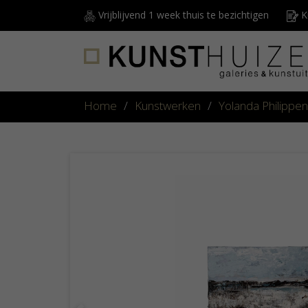
Vrijblijvend 1 week thuis te bezichtigen
Ku
Home
/
Kunstwerken
/
Yolanda Philippe