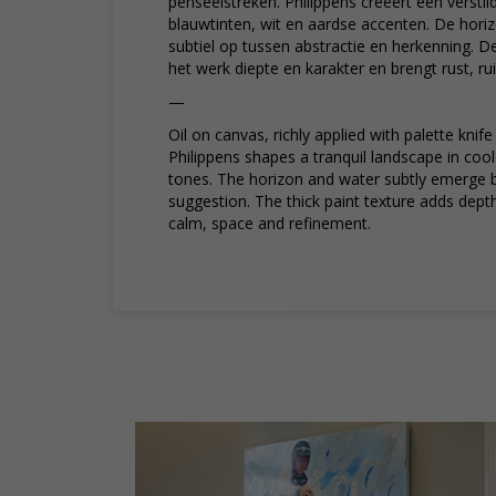
penseelstreken. Philippens creëert een verstil
blauwtinten, wit en aardse accenten. De horiz
subtiel op tussen abstractie en herkenning. De
het werk diepte en karakter en brengt rust, rui
—
Oil on canvas, richly applied with palette knif
Philippens shapes a tranquil landscape in cool
tones. The horizon and water subtly emerge 
suggestion. The thick paint texture adds dept
calm, space and refinement.