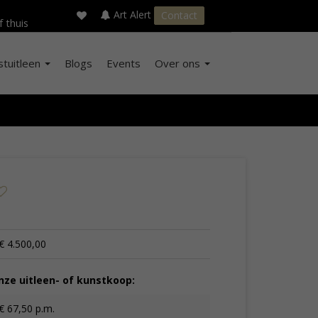
×
s
Art Alert
Contact
f thuis
stuitleen
Blogs
Events
Over ons
€ 4.500,00
ze uitleen- of kunstkoop:
€ 67,50 p.m.