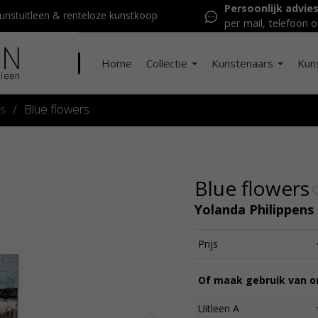
Persoonlijk advie
nstuitleen & renteloze kunstkoop
per mail, telefoon o
Home
Collectie
Kunstenaars
Kun
ns
/
Blue flowers
Blue flowers
Yolanda Philippens
Prijs
Of maak gebruik van on
Uitleen A