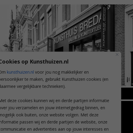
Cookies op Kunsthuizen.nl
Om
kunsthuizen.nl
voor jou nog makkelijker en
persoonlijker te maken, gebruikt Kunsthuizen cookies (en
daarmee vergelijkbare technieken).
BREDA
Met deze cookies kunnen wij en derde partijen informatie
Wilhelminastraat 11
over jou verzamelen en jouw internetgedrag binnen, en
TLEEN
CONTACT
4818 SB Breda
mogelijk ook buiten, onze website volgen. Met deze
+31 (0)76 5221309
n
info@kunsthuisbreda.nl
Contact
informatie passen wij en derde partijen de website, onze
eren
Leiden
communicatie en advertenties aan op jouw interesses en