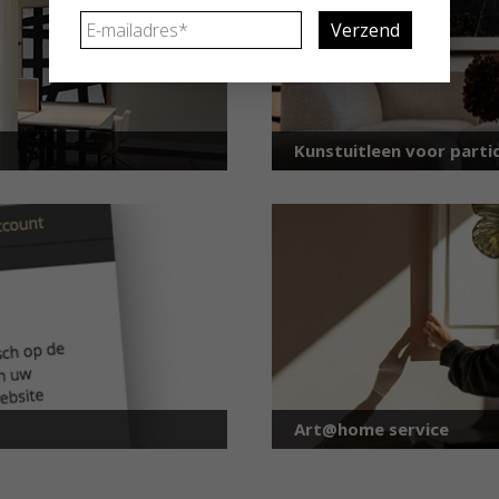
E-
mailadres
*
Kunstuitleen voor partic
Art@home service