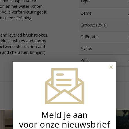
d landschap in koele
Type
on en het water lichten
 volle verfstructuur geeft
Genre
mte en verfijning.
Grootte (BxH)
e and layered brushstrokes.
Oriëntatie
 blues, whites and earthy
between abstraction and
Status
h and character, bringing
Prijs
×
Meld je aan
voor onze nieuwsbrief