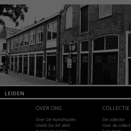
LEIDEN
Nieuwstraat 35
OVER ONS
COLLECTIE
2312 KA Leiden
+31(0)71 – 52 84 480
info@kunsthuisleiden.nl
Over De Kunsthuizen
De collectie
Uniek! De Art alert
Over de collect