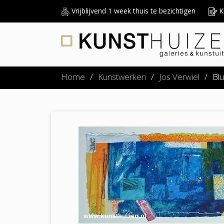
Vrijblijvend 1 week thuis te bezichtigen
Ku
Home
/
Kunstwerken
/
Jos Verwiel
/
Blu