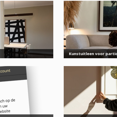
voor onze nieuwsbrief
E-
mailadres
*
Kunstuitleen voor partic