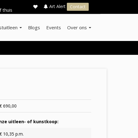
×
s
Art Alert
Contact
f thuis
stuitleen
Blogs
Events
Over ons
€ 690,00
ze uitleen- of kunstkoop:
€ 10,35 p.m.