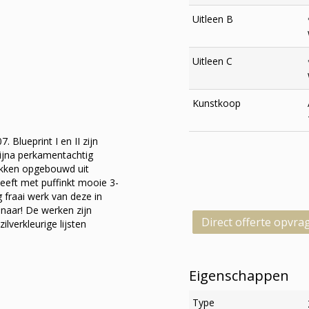
Uitleen B
Uitleen C
Kunstkoop
. Blueprint I en II zijn
bijna perkamentachtig
tukken opgebouwd uit
eeft met puffinkt mooie 3-
 fraai werk van deze in
naar! De werken zijn
Direct offerte opvra
lverkleurige lijsten
Eigenschappen
Type