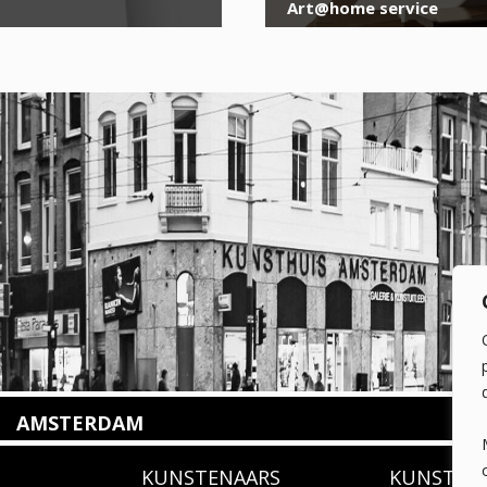
Art@home service
AMSTERDAM
Amstelveenseweg 135
KUNSTENAARS
KUNSTUI
1075 VX Amsterdam