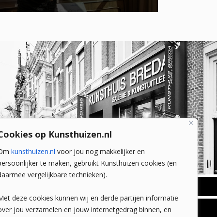
Cookies op Kunsthuizen.nl
Om
kunsthuizen.nl
voor jou nog makkelijker en
persoonlijker te maken, gebruikt Kunsthuizen cookies (en
daarmee vergelijkbare technieken).
BREDA
Met deze cookies kunnen wij en derde partijen informatie
Wilhelminastraat 11
over jou verzamelen en jouw internetgedrag binnen, en
TLEEN
CONTACT
4818 SB Breda