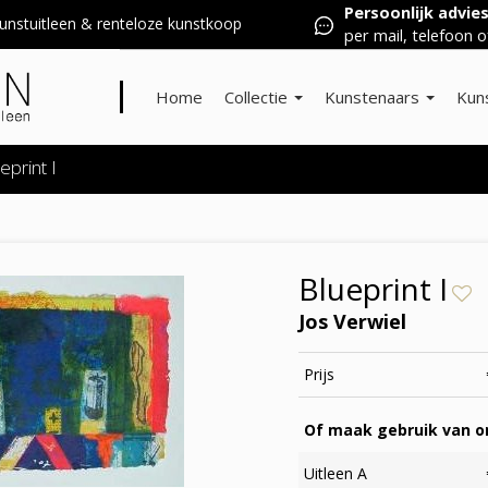
Persoonlijk advie
nstuitleen & renteloze kunstkoop
per mail, telefoon o
Home
Collectie
Kunstenaars
Kun
eprint I
Blueprint I
Jos Verwiel
Prijs
Of maak gebruik van on
Uitleen A