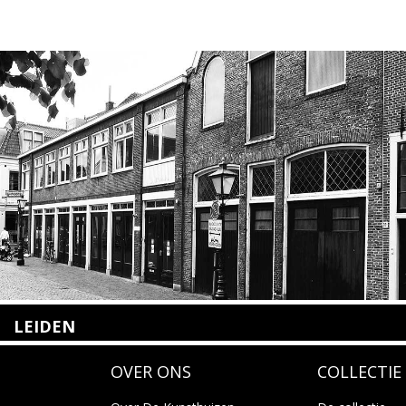
LEIDEN
Nieuwstraat 35
OVER ONS
COLLECTIE
2312 KA Leiden
+31(0)71 – 52 84 480