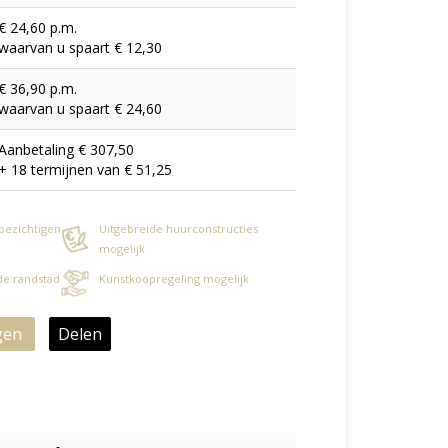
€ 24,60 p.m.
waarvan u spaart € 12,30
€ 36,90 p.m.
waarvan u spaart € 24,60
Aanbetaling € 307,50
+ 18 termijnen van € 51,25
 bezichtigen
Uitgebreide huurconstructies
mogelijk
 de randstad
Kunstkoopregeling mogelijk
gen
Delen