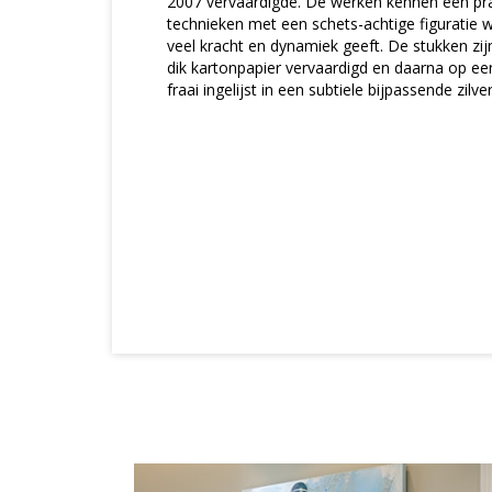
2007 vervaardigde. De werken kennen een p
technieken met een schets-achtige figuratie 
veel kracht en dynamiek geeft. De stukken zi
dik kartonpapier vervaardigd en daarna op ee
fraai ingelijst in een subtiele bijpassende zilver