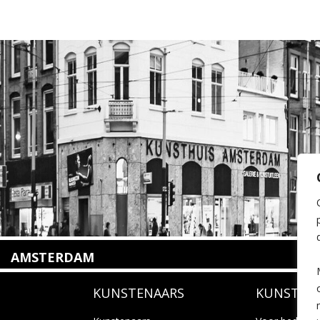
AMSTERDAM
Amstelveenseweg 135
KUNSTENAARS
KUNSTUI
1075 VX Amsterdam
+31 (0)20 2332546