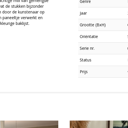
rachtige mix van gemengde
Genre
wat de stukken bijzonder
jn door de kunstenaar op
Jaar
n paneeltje verwerkt en
kleurige baklijst.
Grootte (BxH)
Oriëntatie
Serie nr.
Status
×
Prijs
Meld je aan