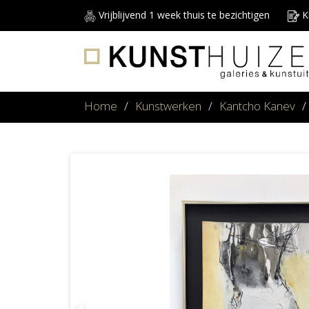
Vrijblijvend 1 week thuis te bezichtigen
Ku
Home
/
Kunstwerken
/
Kantcho Kanev
/