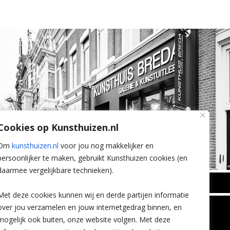
Cookies op Kunsthuizen.nl
Om
kunsthuizen.nl
voor jou nog makkelijker en
persoonlijker te maken, gebruikt Kunsthuizen cookies (en
daarmee vergelijkbare technieken).
BREDA
Met deze cookies kunnen wij en derde partijen informatie
Wilhelminastraat 11
over jou verzamelen en jouw internetgedrag binnen, en
TLEEN
CONTACT
4818 SB Breda
mogelijk ook buiten, onze website volgen. Met deze
+31 (0)76 5221309