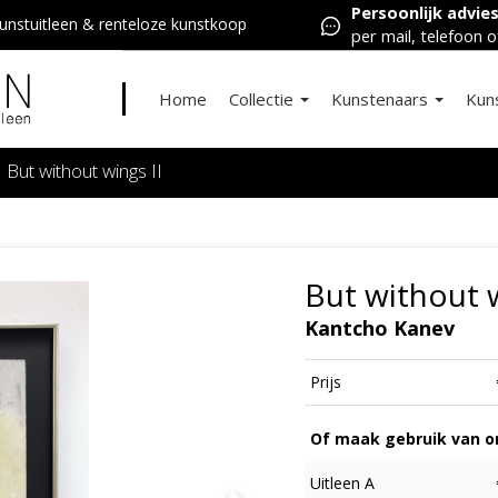
Persoonlijk advie
nstuitleen & renteloze kunstkoop
per mail, telefoon o
Home
Collectie
Kunstenaars
Kun
But without wings II
But without w
Kantcho Kanev
Prijs
Of maak gebruik van on
Uitleen A