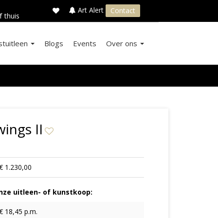
×
s
Art Alert
Contact
f thuis
stuitleen
Blogs
Events
Over ons
ings II
€ 1.230,00
ze uitleen- of kunstkoop:
€ 18,45 p.m.