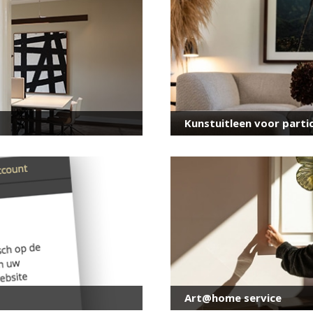
voor onze nieuwsbrief
E-
mailadres
*
Kunstuitleen voor partic
Art@home service