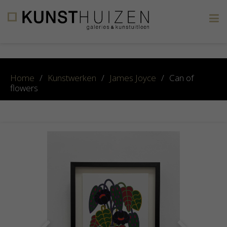
×
Home
/
Kunstwerken
/
James Joyce
/
Can of
flowers