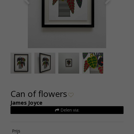
James Joyce - Can of flowers - 40 x 50 cm - 2023
James Joy
- editie van 30 - De Kunsthuizen
- 
Can of flowers
James Joyce
Delen via:
Prijs