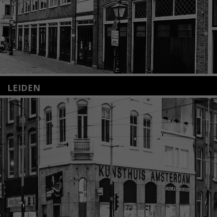
LEIDEN
Nieuwstraat 35
2312 KA Leiden
+31(0)71 – 52 84 480
info@kunsthuisleiden.nl
Lees meer