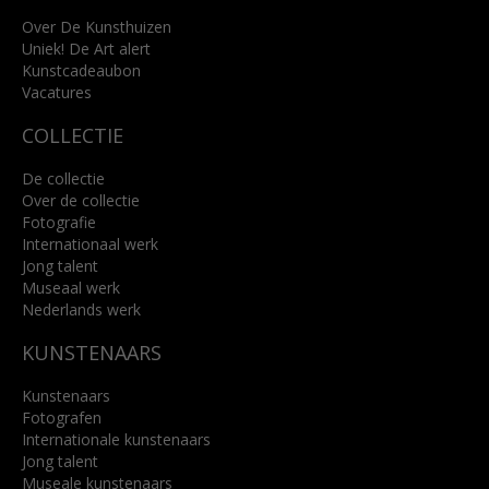
+31 (0)76 5221309
info@kunsthuisbreda.nl
Over De Kunsthuizen
Uniek! De Art alert
Kunstcadeaubon
Lees meer
Vacatures
COLLECTIE
De collectie
Over de collectie
Fotografie
Internationaal werk
Jong talent
Museaal werk
Nederlands werk
KUNSTENAARS
Kunstenaars
Fotografen
Internationale kunstenaars
Jong talent
Museale kunstenaars