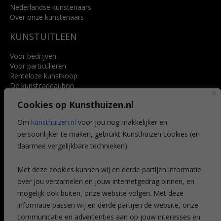
Nederlandse kunstenaars
Over onze kunstenaars
KUNSTUITLEEN
Voor bedrijven
Voor particulieren
Renteloze kunstkoop
De kunstcadeaubon
Art @ Home service
Cookies op Kunsthuizen.nl
Voordelen
Referenties
Om
kunsthuizen.nl
voor jou nog makkelijker en
Veelgestelde vragen
persoonlijker te maken, gebruikt Kunsthuizen cookies (en
CONTACT
daarmee vergelijkbare technieken).
Contact
Met deze cookies kunnen wij en derde partijen informatie
Leiden
over jou verzamelen en jouw internetgedrag binnen, en
Amsterdam
mogelijk ook buiten, onze website volgen. Met deze
Breda
Favorieten
informatie passen wij en derde partijen de website, onze
Mijn art alert
communicatie en advertenties aan op jouw interesses en