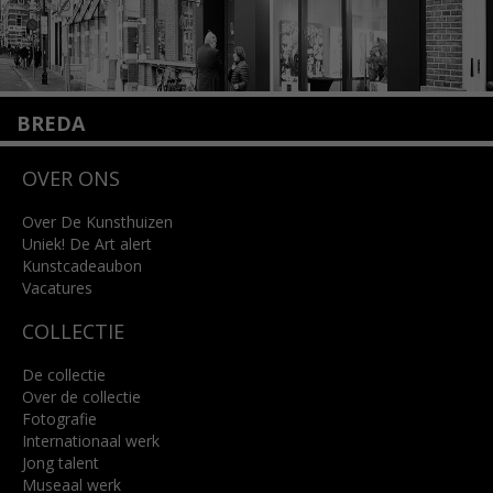
BREDA
Wilhelminastraat 11
OVER ONS
4818 SB Breda
+31 (0)76 5221309
info@kunsthuisbreda.nl
Over De Kunsthuizen
Uniek! De Art alert
Kunstcadeaubon
Lees meer
Vacatures
COLLECTIE
De collectie
Over de collectie
Fotografie
Internationaal werk
Jong talent
Museaal werk