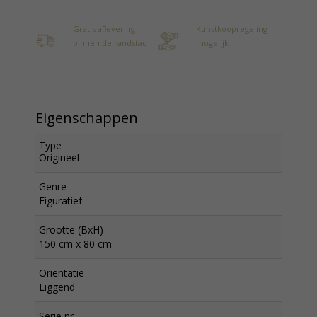
Gratis aflevering
Kunstkoopregeling
binnen de randstad
mogelijk
Eigenschappen
Type
Origineel
Genre
Figuratief
Grootte (BxH)
150 cm x 80 cm
Oriëntatie
Liggend
Serie nr.