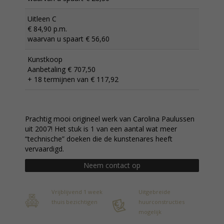
Uitleen C
€ 84,90 p.m.
waarvan u spaart € 56,60
Kunstkoop
Aanbetaling € 707,50
+ 18 termijnen van € 117,92
Prachtig mooi origineel werk van Carolina Paulussen
uit 2007! Het stuk is 1 van een aantal wat meer
“technische” doeken die de kunstenares heeft
vervaardigd.
Neem contact op
Vrijblijvend 1 week
Uitgebreide
thuis bezichtigen
huurconstructies
mogelijk