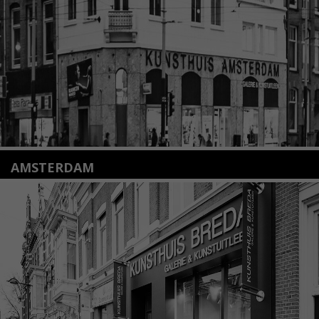
Lees meer
AMSTERDAM
Amstelveenseweg 135
1075 VX Amsterdam
+31 (0)20 2332546
info@kunsthuisamsterdam.nl
Lees meer