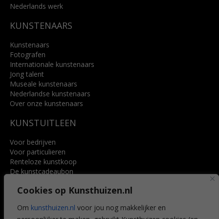
Nederlands werk
KUNSTENAARS
Kunstenaars
Fotografen
Internationale kunstenaars
Jong talent
Museale kunstenaars
Nederlandse kunstenaars
Over onze kunstenaars
KUNSTUITLEEN
Voor bedrijven
Voor particulieren
Renteloze kunstkoop
De kunstcadeaubon
Art @ Home service
Cookies op Kunsthuizen.nl
Voordelen
Referenties
Om
kunsthuizen.nl
voor jou nog makkelijker en
Veelgestelde vragen