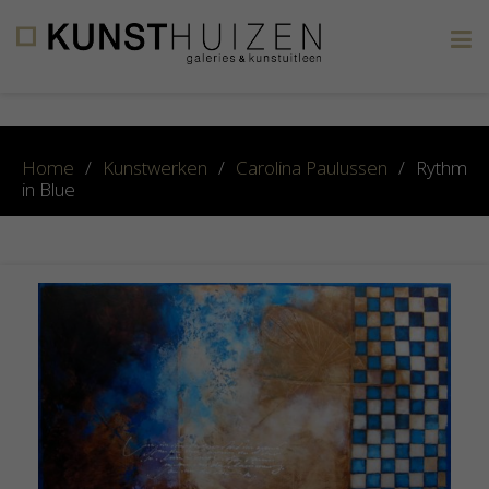
×
Home
/
Kunstwerken
/
Carolina Paulussen
/
Rythm
in Blue