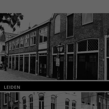
LEIDEN
Nieuwstraat 35
2312 KA Leiden
+31(0)71 – 52 84 480
info@kunsthuisleiden.nl