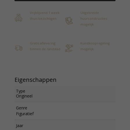
Vrijblijvend 1 week
Uitgebreide
thuis bezichtigen
huurconstructies
mogelijk
Gratis aflevering
Kunstkoopregeling
binnen de randstad
mogelijk
Eigenschappen
Type
Origineel
Genre
Figuratief
Jaar