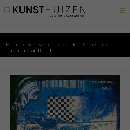
×
Home
/
Kunstwerken
/
Carolina Paulussen
/
Timeframes in Blue II