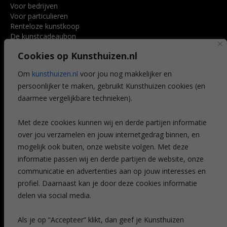
Voor bedrijven
Voor particulieren
Renteloze kunstkoop
De kunstcadeaubon
Art @ Home service
Cookies op Kunsthuizen.nl
Voordelen
Referenties
Om
kunsthuizen.nl
voor jou nog makkelijker en
Veelgestelde vragen
persoonlijker te maken, gebruikt Kunsthuizen cookies (en
CONTACT
daarmee vergelijkbare technieken).
Contact
Met deze cookies kunnen wij en derde partijen informatie
Leiden
over jou verzamelen en jouw internetgedrag binnen, en
Amsterdam
mogelijk ook buiten, onze website volgen. Met deze
Breda
Favorieten
informatie passen wij en derde partijen de website, onze
Mijn art alert
communicatie en advertenties aan op jouw interesses en
profiel. Daarnaast kan je door deze cookies informatie
delen via social media.
NIEUWSBRIEF
Als je op “Accepteer” klikt, dan geef je Kunsthuizen