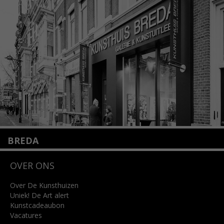
1075 VX Amsterdam
+31 (0)20 2332546
info@kunsthuisamsterdam.nl
Lees meer
BREDA
Wilhelminastraat 11
OVER ONS
4818 SB Breda
+31 (0)76 5221309
info@kunsthuisbreda.nl
Over De Kunsthuizen
Uniek! De Art alert
Kunstcadeaubon
Lees meer
Vacatures