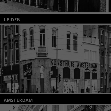
LEIDEN
Nieuwstraat 35
2312 KA Leiden
+31(0)71 – 52 84 480
info@kunsthuisleiden.nl
Lees meer
AMSTERDAM
Amstelveenseweg 135