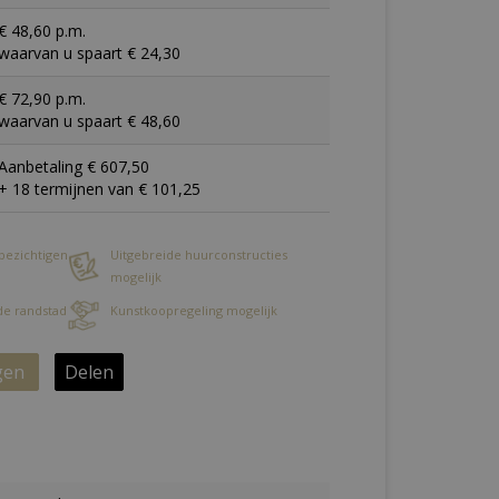
€ 48,60 p.m.
waarvan u spaart € 24,30
€ 72,90 p.m.
waarvan u spaart € 48,60
Aanbetaling € 607,50
+ 18 termijnen van € 101,25
 bezichtigen
Uitgebreide huurconstructies
mogelijk
 de randstad
Kunstkoopregeling mogelijk
gen
Delen