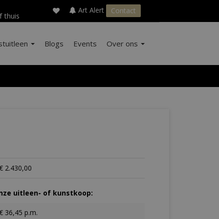
×
s
Art Alert
Contact
f thuis
stuitleen
Blogs
Events
Over ons
€ 2.430,00
ze uitleen- of kunstkoop:
€ 36,45 p.m.