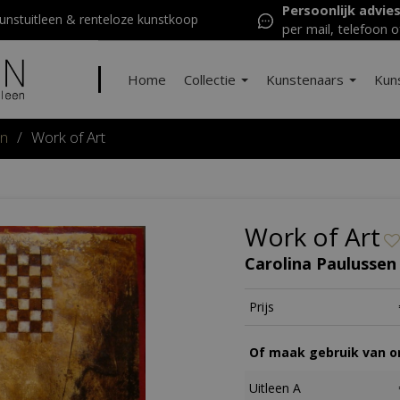
Persoonlijk advie
nstuitleen & renteloze kunstkoop
per mail, telefoon o
Home
Collectie
Kunstenaars
Kun
en
/
Work of Art
Work of Art
Carolina Paulussen
Prijs
Of maak gebruik van on
Uitleen A