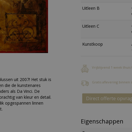
Uitleen B
Uitleen C
Kunstkoop
Vrijblijvend 1 week thuis
lussen uit 2007! Het stuk is
Gratis aflevering binnen
en die de kunstenares
nders als Da Vinci. De
rachtig van kleur en detail.
Direct offerte opvra
dik opgespannen linnen
t.
Eigenschappen