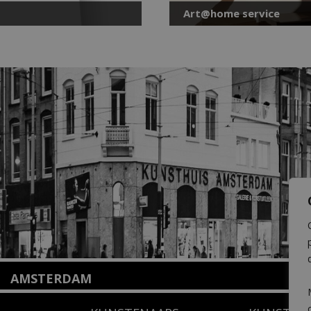
Art@home service
AMSTERDAM
Amstelveenseweg 135