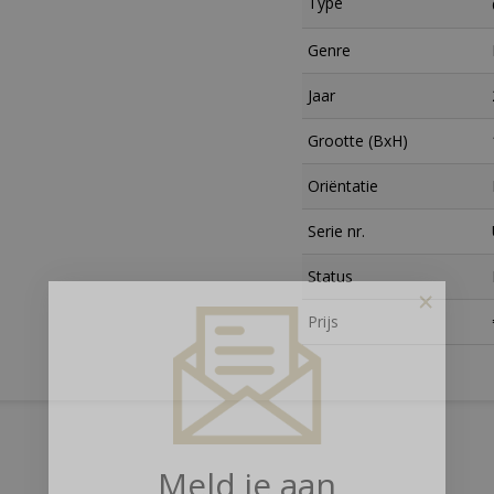
Type
Genre
Jaar
Grootte (BxH)
Oriëntatie
Serie nr.
Status
×
Prijs
Meld je aan