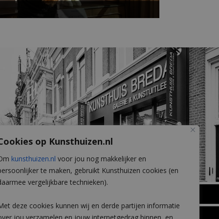
Cookies op Kunsthuizen.nl
Om
kunsthuizen.nl
voor jou nog makkelijker en
persoonlijker te maken, gebruikt Kunsthuizen cookies (en
daarmee vergelijkbare technieken).
BREDA
Met deze cookies kunnen wij en derde partijen informatie
Wilhelminastraat 11
over jou verzamelen en jouw internetgedrag binnen, en