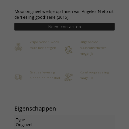
Mooi origineel werkje op linnen van Angeles Nieto uit
de ‘Feeling good’ serie (2015).
Neem contact op
Vrijblijvend 1 week
Uitgebreide
thuis bezichtigen
huurconstructies
mogelijk
Gratis aflevering
Kunstkoopregeling
binnen de randstad
mogelijk
Eigenschappen
Type
Origineel