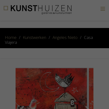
×
Home
/
Kunstwerken
/
Angeles Nieto
/
Casa
Viajera