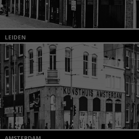
LEIDEN
Nieuwstraat 35
2312 KA Leiden
+31(0)71 – 52 84 480
info@kunsthuisleiden.nl
Lees meer
AMSTERDAM