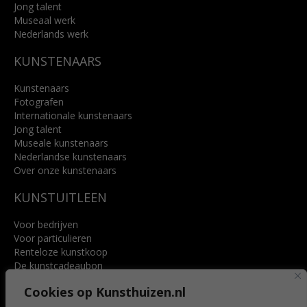
Jong talent
Museaal werk
Nederlands werk
KUNSTENAARS
Kunstenaars
Fotografen
Internationale kunstenaars
Jong talent
Museale kunstenaars
Nederlandse kunstenaars
Over onze kunstenaars
KUNSTUITLEEN
Voor bedrijven
Voor particulieren
Renteloze kunstkoop
De kunstcadeaubon
Art @ Home service
Cookies op Kunsthuizen.nl
Voordelen
Referenties