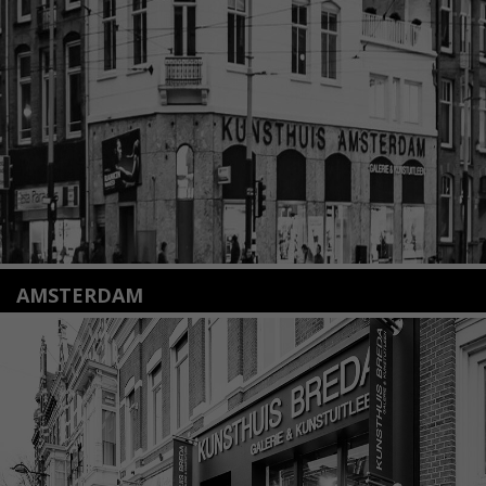
+31(0)71 – 52 84 480
info@kunsthuisleiden.nl
Lees meer
AMSTERDAM
Amstelveenseweg 135
1075 VX Amsterdam
+31 (0)20 2332546
info@kunsthuisamsterdam.nl
Lees meer