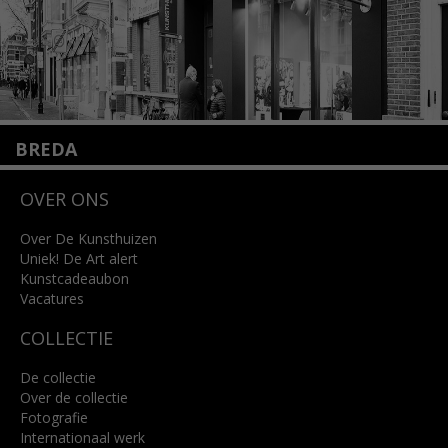
BREDA
Wilhelminastraat 11
OVER ONS
4818 SB Breda
+31 (0)76 5221309
info@kunsthuisbreda.nl
Over De Kunsthuizen
Uniek! De Art alert
Kunstcadeaubon
Lees meer
Vacatures
COLLECTIE
De collectie
Over de collectie
Fotografie
Internationaal werk