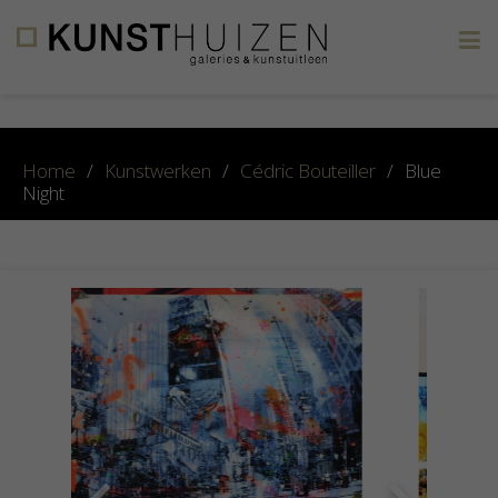
×
Home
/
Kunstwerken
/
Cédric Bouteiller
/
Blue
Night