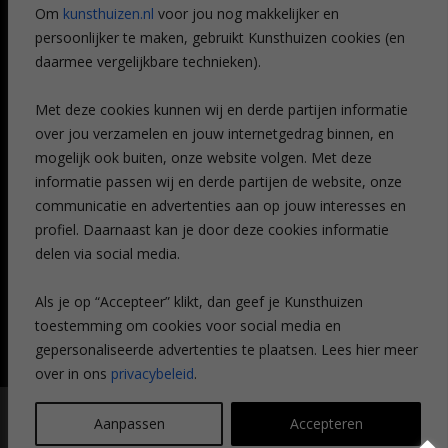
Om
kunsthuizen.nl
voor jou nog makkelijker en
Veelgestelde vragen
persoonlijker te maken, gebruikt Kunsthuizen cookies (en
CONTACT
daarmee vergelijkbare technieken).
Contact
Met deze cookies kunnen wij en derde partijen informatie
Leiden
over jou verzamelen en jouw internetgedrag binnen, en
Amsterdam
mogelijk ook buiten, onze website volgen. Met deze
Breda
Favorieten
informatie passen wij en derde partijen de website, onze
Mijn art alert
communicatie en advertenties aan op jouw interesses en
profiel. Daarnaast kan je door deze cookies informatie
delen via social media.
NIEUWSBRIEF
Als je op “Accepteer” klikt, dan geef je Kunsthuizen
toestemming om cookies voor social media en
gepersonaliseerde advertenties te plaatsen. Lees hier meer
over in ons
privacybeleid
.
© Kunsthuizen 2026 All rights reserved |
Disclaimer
|
Privacy
Aanpassen
Accepteren
statement
| Communicatie:
Legit