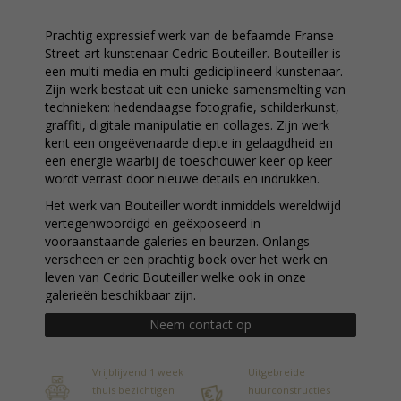
Prachtig expressief werk van de befaamde Franse
Street-art kunstenaar Cedric Bouteiller. Bouteiller is
een multi-media en multi-gediciplineerd kunstenaar.
Zijn werk bestaat uit een unieke samensmelting van
technieken: hedendaagse fotografie, schilderkunst,
graffiti, digitale manipulatie en collages. Zijn werk
kent een ongeëvenaarde diepte in gelaagdheid en
een energie waarbij de toeschouwer keer op keer
wordt verrast door nieuwe details en indrukken.
Het werk van Bouteiller wordt inmiddels wereldwijd
vertegenwoordigd en geëxposeerd in
vooraanstaande galeries en beurzen. Onlangs
verscheen er een prachtig boek over het werk en
leven van Cedric Bouteiller welke ook in onze
galerieën beschikbaar zijn.
Neem contact op
Vrijblijvend 1 week
Uitgebreide
thuis bezichtigen
huurconstructies