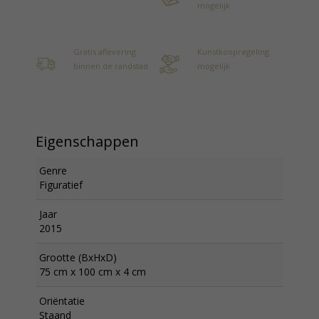
mogelijk
Gratis aflevering
Kunstkoopregeling
binnen de randstad
mogelijk
Eigenschappen
Genre
Figuratief
Jaar
2015
Grootte (BxHxD)
75 cm x 100 cm x 4 cm
Oriëntatie
Staand