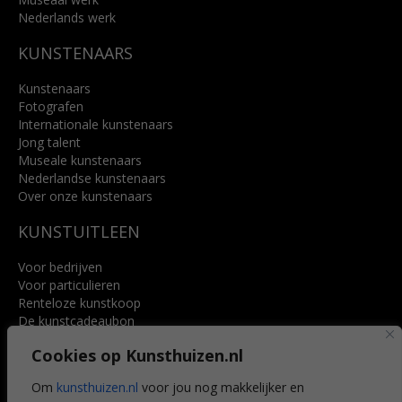
Nederlands werk
KUNSTENAARS
Kunstenaars
Fotografen
Internationale kunstenaars
Jong talent
Museale kunstenaars
Nederlandse kunstenaars
Over onze kunstenaars
KUNSTUITLEEN
Voor bedrijven
Voor particulieren
Renteloze kunstkoop
De kunstcadeaubon
Art @ Home service
Cookies op Kunsthuizen.nl
Voordelen
Referenties
Om
kunsthuizen.nl
voor jou nog makkelijker en
Veelgestelde vragen