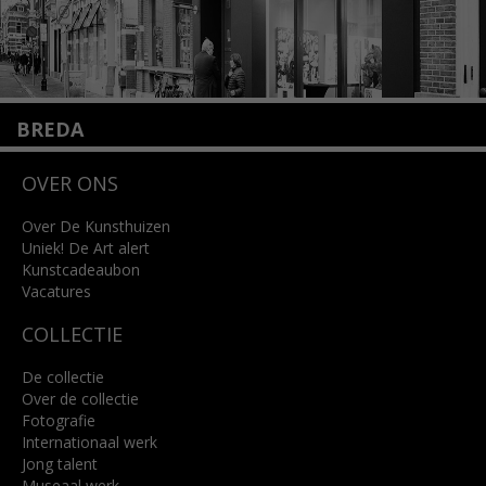
BREDA
Wilhelminastraat 11
OVER ONS
4818 SB Breda
+31 (0)76 5221309
info@kunsthuisbreda.nl
Over De Kunsthuizen
Uniek! De Art alert
Kunstcadeaubon
Lees meer
Vacatures
COLLECTIE
De collectie
Over de collectie
Fotografie
Internationaal werk
Jong talent
Museaal werk