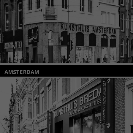
info@kunsthuisleiden.nl
Lees meer
AMSTERDAM
Amstelveenseweg 135
1075 VX Amsterdam
+31 (0)20 2332546
info@kunsthuisamsterdam.nl
Lees meer