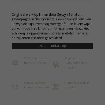
Origineel werk op linnen door Selwyn Senatori.
‘Champagne in the morning’ is een bekende leus van
Selwyn die zijn levensstijl weergeeft. Een levenswijze
vol van rock ’n roll, non-conformisme en kunst. Het
schilderij is opgespannen op een metalen frame en
de zijkanten zijn mee geschilderd.
Neem contact op
Vrijblijvend 1 week
Uitgebreide
thuis bezichtigen
huurconstructies
mogelijk
Gratis aflevering
Kunstkoopregeling
binnen de randstad
mogelijk