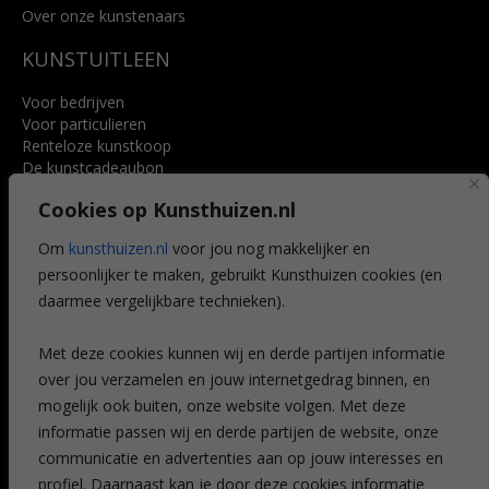
Over onze kunstenaars
KUNSTUITLEEN
Voor bedrijven
Voor particulieren
Renteloze kunstkoop
De kunstcadeaubon
Art @ Home service
Cookies op Kunsthuizen.nl
Voordelen
Referenties
Om
kunsthuizen.nl
voor jou nog makkelijker en
Veelgestelde vragen
persoonlijker te maken, gebruikt Kunsthuizen cookies (en
CONTACT
daarmee vergelijkbare technieken).
Contact
Met deze cookies kunnen wij en derde partijen informatie
Leiden
over jou verzamelen en jouw internetgedrag binnen, en
Amsterdam
mogelijk ook buiten, onze website volgen. Met deze
Breda
Favorieten
informatie passen wij en derde partijen de website, onze
Mijn art alert
communicatie en advertenties aan op jouw interesses en
profiel. Daarnaast kan je door deze cookies informatie