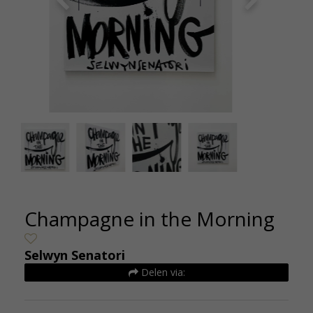
Selwyn Senatori - Champagne in the morning -
Selwyn 
origineel op linnen - 100 x 100 cm - De
orig
Kunsthuizen 2
Champagne in the Morning
Selwyn Senatori
Delen via: