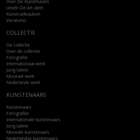
info@kunsthuisbreda.nl
Over De Kunsthuizen
Uniek! De Art alert
Kunstcadeaubon
Lees meer
Vacatures
COLLECTIE
De collectie
Over de collectie
Fotografie
Internationaal werk
Jong talent
Museaal werk
Nederlands werk
KUNSTENAARS
Kunstenaars
Fotografen
Internationale kunstenaars
Jong talent
Museale kunstenaars
Nederlandse kunstenaars