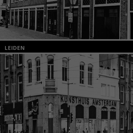
LEIDEN
Nieuwstraat 35
2312 KA Leiden
+31(0)71 – 52 84 480
info@kunsthuisleiden.nl
Lees meer