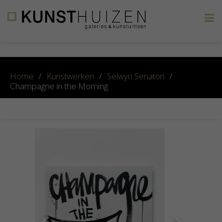
×
Home
/
Kunstwerken
/
Selwyn Senatori
/
Champagne in the Morning