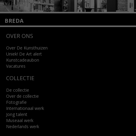
BREDA
Wilhelminastraat 11
OVER ONS
4818 SB Breda
+31 (0)76 5221309
info@kunsthuisbreda.nl
Over De Kunsthuizen
Uniek! De Art alert
Kunstcadeaubon
Lees meer
Vacatures
COLLECTIE
De collectie
Over de collectie
Fotografie
Internationaal werk
Jong talent
Museaal werk
Nederlands werk