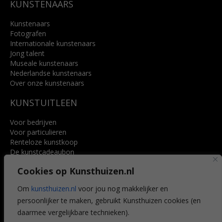
KUNSTENAARS
Kunstenaars
Fotografen
Internationale kunstenaars
Jong talent
Museale kunstenaars
Nederlandse kunstenaars
Over onze kunstenaars
KUNSTUITLEEN
Voor bedrijven
Voor particulieren
Renteloze kunstkoop
De kunstcadeaubon
Art @ Home service
Cookies op Kunsthuizen.nl
Voordelen
Referenties
Om
kunsthuizen.nl
voor jou nog makkelijker en
Veelgestelde vragen
persoonlijker te maken, gebruikt Kunsthuizen cookies (en
CONTACT
daarmee vergelijkbare technieken).