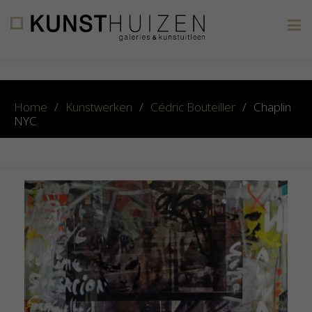
×
Home
/
Kunstwerken
/
Cédric Bouteiller
/
Chaplin
NYC