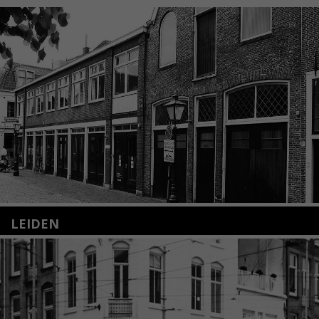
LEIDEN
Nieuwstraat 35
2312 KA Leiden
+31(0)71 – 52 84 480
info@kunsthuisleiden.nl