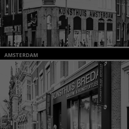
Lees meer
AMSTERDAM
Amstelveenseweg 135
1075 VX Amsterdam
+31 (0)20 2332546
info@kunsthuisamsterdam.nl
Lees meer