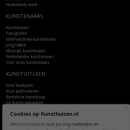
Nederlands werk
KUNSTENAARS
Kunstenaars
Fotografen
Internationale kunstenaars
Jong talent
Museale kunstenaars
Nederlandse kunstenaars
Over onze kunstenaars
KUNSTUITLEEN
Voor bedrijven
Voor particulieren
Renteloze kunstkoop
De kunstcadeaubon
Art @ Home service
Cookies op Kunsthuizen.nl
Voordelen
Referenties
Om
kunsthuizen.nl
voor jou nog makkelijker en
Veelgestelde vragen