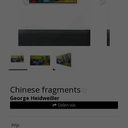
Chinese fragments - George Heidweiller - de
3e86d
kunsthuizen (1)
Chinese fragments
George Heidweiller
Delen via:
Prijs