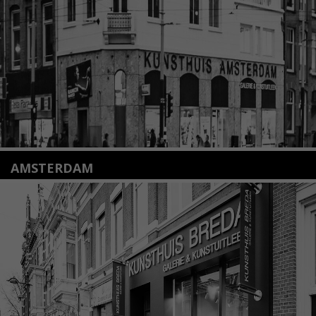
info@kunsthuisleiden.nl
Lees meer
AMSTERDAM
Amstelveenseweg 135
1075 VX Amsterdam
+31 (0)20 2332546
info@kunsthuisamsterdam.nl
Lees meer