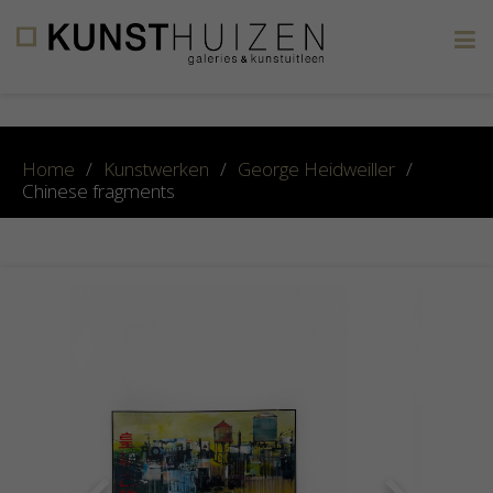
×
Home
/
Kunstwerken
/
George Heidweiller
/
Chinese fragments