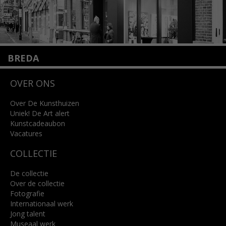
BREDA
Wilhelminastraat 11
OVER ONS
4818 SB Breda
+31 (0)76 5221309
info@kunsthuisbreda.nl
Over De Kunsthuizen
Uniek! De Art alert
Kunstcadeaubon
Lees meer
Vacatures
COLLECTIE
De collectie
Over de collectie
Fotografie
Internationaal werk
Jong talent
Museaal werk