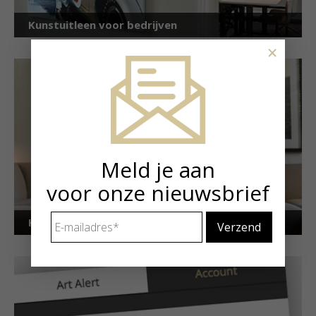
Kunstuitleen voor bedrijven
×
Meld je aan
voor onze nieuwsbrief
E-
Kunstuitleen voor particulieren
mailadres
*