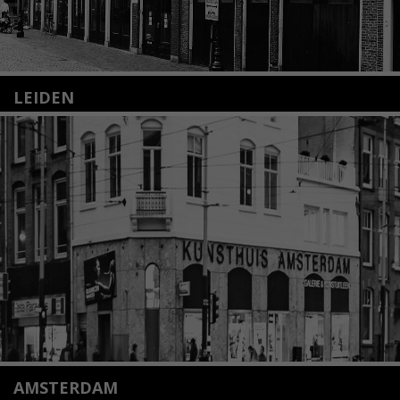
LEIDEN
Nieuwstraat 35
2312 KA Leiden
+31(0)71 – 52 84 480
info@kunsthuisleiden.nl
Lees meer
AMSTERDAM