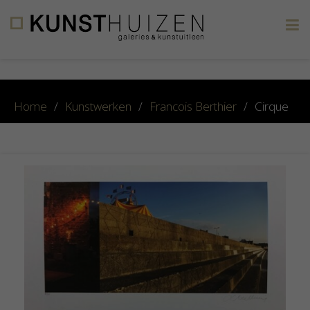
×
Home
/
Kunstwerken
/
Francois Berthier
/
Cirque