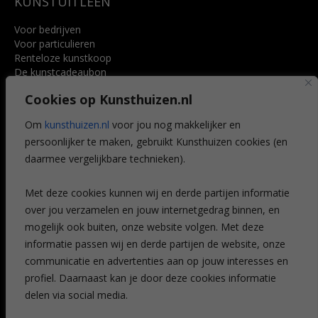
KUNSTUITLEEN
Voor bedrijven
Voor particulieren
Renteloze kunstkoop
De kunstcadeaubon
Art @ Home service
Cookies op Kunsthuizen.nl
Voordelen
Referenties
Om
kunsthuizen.nl
voor jou nog makkelijker en
Veelgestelde vragen
persoonlijker te maken, gebruikt Kunsthuizen cookies (en
CONTACT
daarmee vergelijkbare technieken).
Contact
Met deze cookies kunnen wij en derde partijen informatie
Leiden
over jou verzamelen en jouw internetgedrag binnen, en
Amsterdam
mogelijk ook buiten, onze website volgen. Met deze
Breda
Favorieten
informatie passen wij en derde partijen de website, onze
Mijn art alert
communicatie en advertenties aan op jouw interesses en
profiel. Daarnaast kan je door deze cookies informatie
delen via social media.
NIEUWSBRIEF