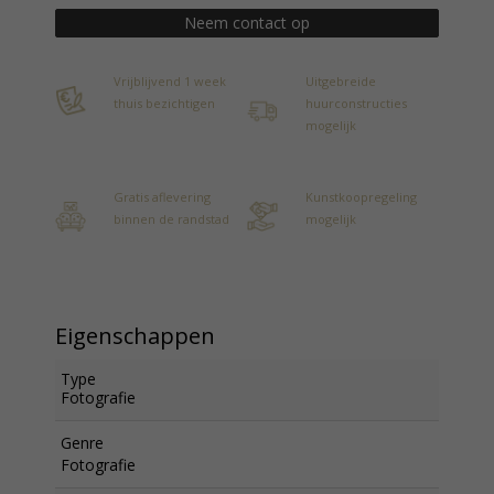
Neem contact op
Vrijblijvend 1 week
Uitgebreide
thuis bezichtigen
huurconstructies
mogelijk
Gratis aflevering
Kunstkoopregeling
binnen de randstad
mogelijk
Eigenschappen
Type
Fotografie
Genre
Fotografie