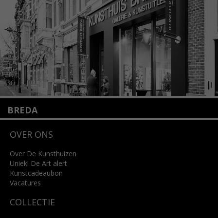
Lees meer
BREDA
Wilhelminastraat 11
OVER ONS
4818 SB Breda
+31 (0)76 5221309
info@kunsthuisbreda.nl
Over De Kunsthuizen
Uniek! De Art alert
Kunstcadeaubon
Lees meer
Vacatures
COLLECTIE