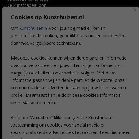
De kunstcadeaubon
Art @ Home service
Cookies op Kunsthuizen.nl
Voordelen
Referenties
Om
kunsthuizen.nl
voor jou nog makkelijker en
Veelgestelde vragen
persoonlijker te maken, gebruikt Kunsthuizen cookies (en
CONTACT
daarmee vergelijkbare technieken).
Contact
Met deze cookies kunnen wij en derde partijen informatie
Leiden
over jou verzamelen en jouw internetgedrag binnen, en
Amsterdam
mogelijk ook buiten, onze website volgen. Met deze
Breda
Favorieten
informatie passen wij en derde partijen de website, onze
Mijn art alert
communicatie en advertenties aan op jouw interesses en
profiel. Daarnaast kan je door deze cookies informatie
delen via social media.
NIEUWSBRIEF
Als je op “Accepteer” klikt, dan geef je Kunsthuizen
toestemming om cookies voor social media en
gepersonaliseerde advertenties te plaatsen. Lees hier meer