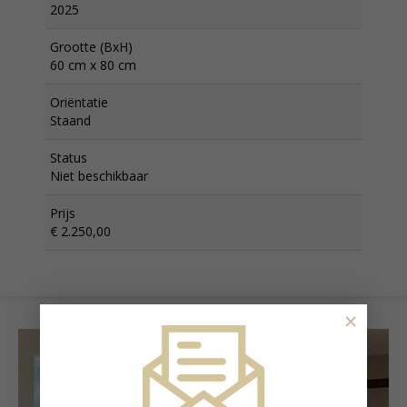
2025
Grootte (BxH)
60 cm x 80 cm
Oriëntatie
Staand
Status
Niet beschikbaar
Prijs
€ 2.250,00
×