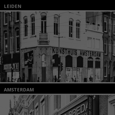
LEIDEN
Nieuwstraat 35
2312 KA Leiden
+31(0)71 – 52 84 480
info@kunsthuisleiden.nl
Lees meer
AMSTERDAM
Amstelveenseweg 135
1075 VX Amsterdam
+31 (0)20 2332546
info@kunsthuisamsterdam.nl