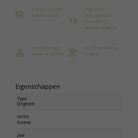
Vrijblijvend 1 week
Uitgebreide
thuis bezichtigen
huurconstructies
minimaal 12
maanden mogelick
Gratis aflevering
Kunstkoopregeling
binnen de randstad
mogelijk
Eigenschappen
Type
Origineel
Genre
Portret
Jaar