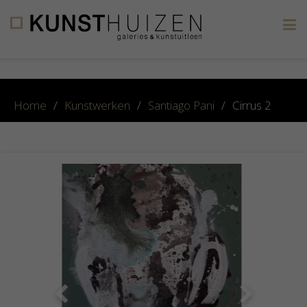
×
Home
/
Kunstwerken
/
Santiago Pani
/
Cirrus 2