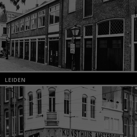
LEIDEN
Nieuwstraat 35
2312 KA Leiden
+31(0)71 – 52 84 480
info@kunsthuisleiden.nl
Lees meer