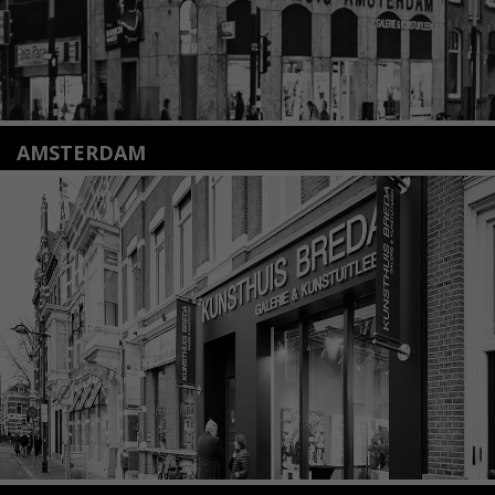
AMSTERDAM
Amstelveenseweg 135
1075 VX Amsterdam
+31 (0)20 2332546
info@kunsthuisamsterdam.nl
Lees meer