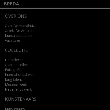
BREDA
Wilhelminastraat 11
OVER ONS
4818 SB Breda
+31 (0)76 5221309
info@kunsthuisbreda.nl
Over De Kunsthuizen
Uniek! De Art alert
Kunstcadeaubon
Lees meer
Vacatures
COLLECTIE
De collectie
Over de collectie
Fotografie
Internationaal werk
Jong talent
Museaal werk
Nederlands werk
KUNSTENAARS
Kunstenaars