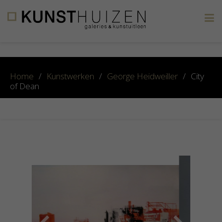
×
Home
/
Kunstwerken
/
George Heidweiller
/
City
of Dean