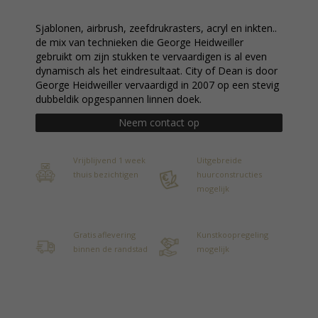
Sjablonen, airbrush, zeefdrukrasters, acryl en inkten..
de mix van technieken die George Heidweiller
gebruikt om zijn stukken te vervaardigen is al even
dynamisch als het eindresultaat. City of Dean is door
George Heidweiller vervaardigd in 2007 op een stevig
dubbeldik opgespannen linnen doek.
Neem contact op
Vrijblijvend 1 week
Uitgebreide
thuis bezichtigen
huurconstructies
mogelijk
Gratis aflevering
Kunstkoopregeling
binnen de randstad
mogelijk