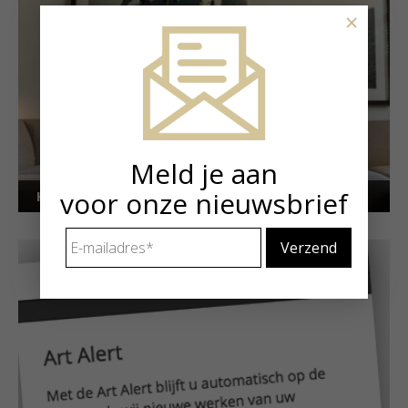
×
Meld je aan
voor onze nieuwsbrief
Kunstuitleen voor particulieren
E-
mailadres
*