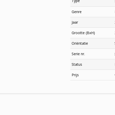
Type
Genre
Jaar
Grootte (BxH)
Oriëntatie
Serie nr.
Status
×
Prijs
Meld je aan