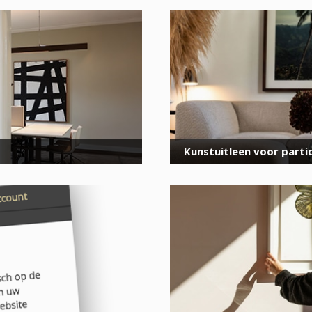
voor onze nieuwsbrief
E-
mailadres
*
Kunstuitleen voor partic