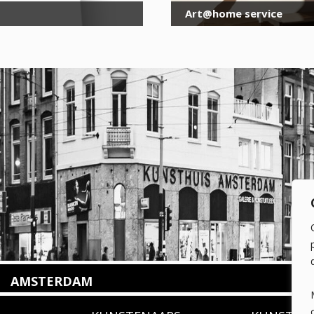
Art@home service
AMSTERDAM
Amstelveenseweg 135