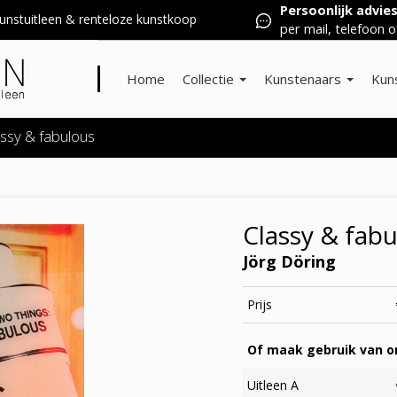
Persoonlijk advie
nstuitleen & renteloze kunstkoop
per mail, telefoon o
Home
Collectie
Kunstenaars
Kun
ssy & fabulous
Classy & fab
Jörg Döring
Prijs
Of maak gebruik van on
Uitleen A