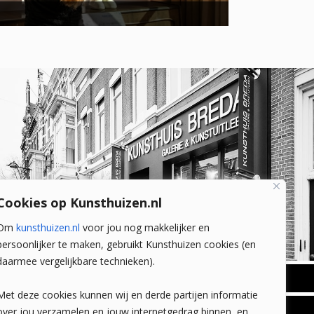
Cookies op Kunsthuizen.nl
Om
kunsthuizen.nl
voor jou nog makkelijker en
persoonlijker te maken, gebruikt Kunsthuizen cookies (en
daarmee vergelijkbare technieken).
BREDA
Met deze cookies kunnen wij en derde partijen informatie
Wilhelminastraat 11
over jou verzamelen en jouw internetgedrag binnen, en