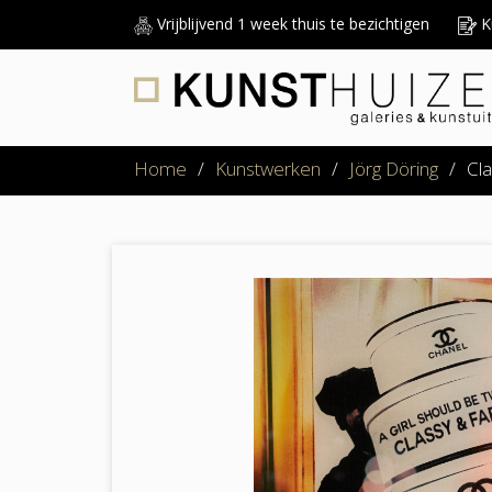
Vrijblijvend 1 week thuis te bezichtigen
Ku
Home
/
Kunstwerken
/
Jörg Döring
/
Cla