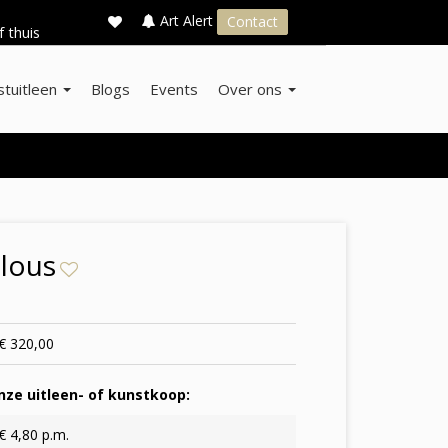
×
s
Art Alert
Contact
f thuis
stuitleen
Blogs
Events
Over ons
ulous
€ 320,00
ze uitleen- of kunstkoop:
€ 4,80 p.m.