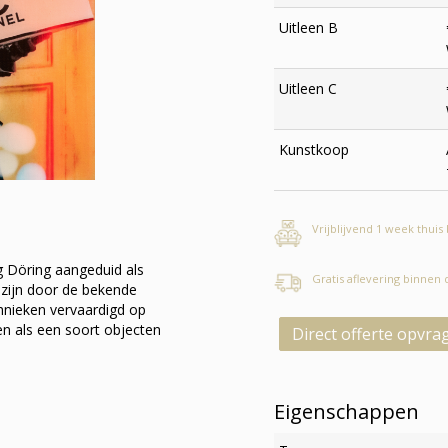
Uitleen B
Uitleen C
Kunstkoop
Vrijblijvend 1 week thuis
rg Döring aangeduid als
Gratis aflevering binnen
e zijn door de bekende
nieken vervaardigd op
en als een soort objecten
Direct offerte opvra
Eigenschappen