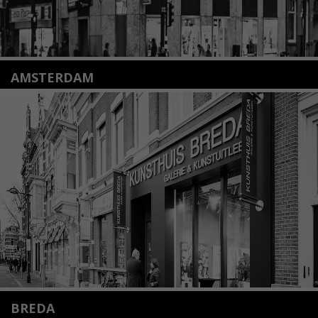
AMSTERDAM
Amstelveenseweg 135
1075 VX Amsterdam
+31 (0)20 2332546
info@kunsthuisamsterdam.nl
Lees meer
BREDA