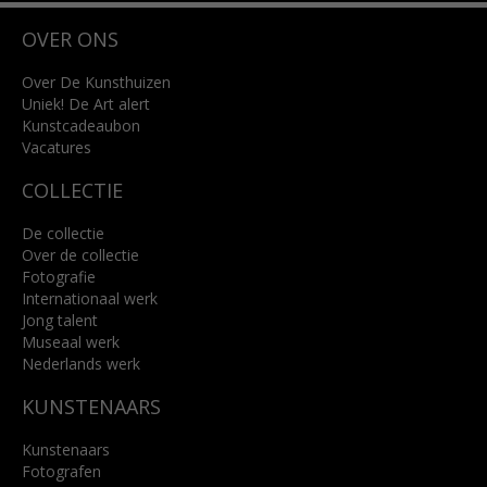
Wilhelminastraat 11
OVER ONS
4818 SB Breda
+31 (0)76 5221309
info@kunsthuisbreda.nl
Over De Kunsthuizen
Uniek! De Art alert
Kunstcadeaubon
Lees meer
Vacatures
COLLECTIE
De collectie
Over de collectie
Fotografie
Internationaal werk
Jong talent
Museaal werk
Nederlands werk
KUNSTENAARS
Kunstenaars
Fotografen