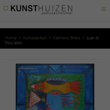
×
Home
/
Kunstwerken
/
Clemens Briels
/
Juan el
Pescador