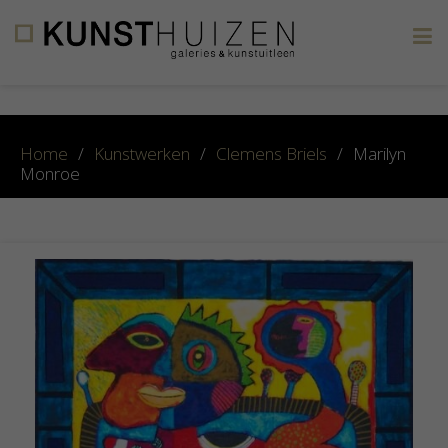
×
Home
/
Kunstwerken
/
Clemens Briels
/
Marilyn
Monroe