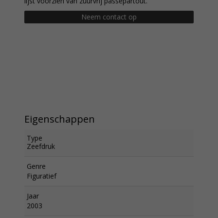
lijst voorzien van zuurvrij passepartout.
Neem contact op
Eigenschappen
Type
Zeefdruk
Genre
Figuratief
Jaar
2003