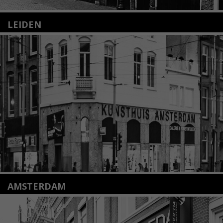
LEIDEN
Nieuwstraat 35
2312 KA Leiden
+31(0)71 – 52 84 480
info@kunsthuisleiden.nl
Lees meer
AMSTERDAM
Amstelveenseweg 135
1075 VX Amsterdam
+31 (0)20 2332546