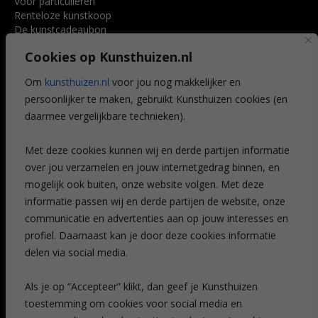
Voor particulieren
Renteloze kunstkoop
De kunstcadeaubon
Art @ Home service
Cookies op Kunsthuizen.nl
Voordelen
Referenties
Om
kunsthuizen.nl
voor jou nog makkelijker en
Veelgestelde vragen
persoonlijker te maken, gebruikt Kunsthuizen cookies (en
CONTACT
daarmee vergelijkbare technieken).
Contact
Met deze cookies kunnen wij en derde partijen informatie
Leiden
over jou verzamelen en jouw internetgedrag binnen, en
Amsterdam
mogelijk ook buiten, onze website volgen. Met deze
Breda
Favorieten
informatie passen wij en derde partijen de website, onze
Mijn art alert
communicatie en advertenties aan op jouw interesses en
profiel. Daarnaast kan je door deze cookies informatie
delen via social media.
NIEUWSBRIEF
Als je op “Accepteer” klikt, dan geef je Kunsthuizen
toestemming om cookies voor social media en