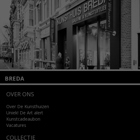
info@kunsthuisamsterdam.nl
Lees meer
BREDA
Wilhelminastraat 11
OVER ONS
4818 SB Breda
+31 (0)76 5221309
info@kunsthuisbreda.nl
Over De Kunsthuizen
Uniek! De Art alert
Kunstcadeaubon
Lees meer
Vacatures
COLLECTIE