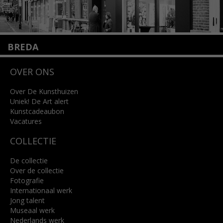
BREDA
Wilhelminastraat 11
OVER ONS
4818 SB Breda
+31 (0)76 5221309
info@kunsthuisbreda.nl
Over De Kunsthuizen
Uniek! De Art alert
Kunstcadeaubon
Lees meer
Vacatures
COLLECTIE
De collectie
Over de collectie
Fotografie
Internationaal werk
Jong talent
Museaal werk
Nederlands werk