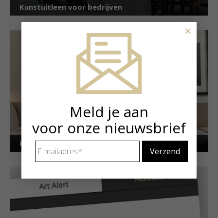
Kunstuitleen voor bedrijven
×
Meld je aan
voor onze nieuwsbrief
Kunstuitleen voor particulieren
E-
mailadres
*