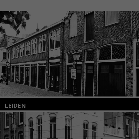
LEIDEN
Nieuwstraat 35
2312 KA Leiden
+31(0)71 – 52 84 480
info@kunsthuisleiden.nl