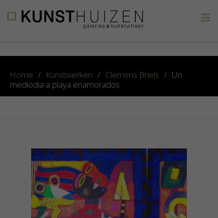
×
Home
/
Kunstwerken
/
Clemens Briels
/
Un
mediodia a playa enamorados