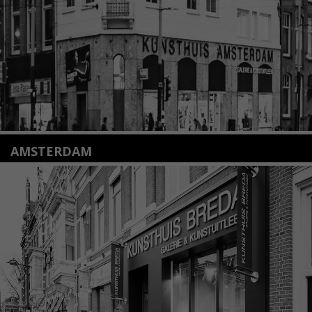
Lees meer
AMSTERDAM
Amstelveenseweg 135
1075 VX Amsterdam
+31 (0)20 2332546
info@kunsthuisamsterdam.nl
Lees meer