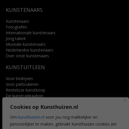
KUNSTENAARS
Kunstenaars
Fotografen
Internationale kunstenaars
Jong talent
Museale kunstenaars
Nederlandse kunstenaars
Over onze kunstenaars
KUNSTUITLEEN
Voor bedrijven
Voor particulieren
Renteloze kunstkoop
De kunstcadeaubon
Art @ Home service
Cookies op Kunsthuizen.nl
Voordelen
Referenties
Om
kunsthuizen.nl
voor jou nog makkelijker en
Veelgestelde vragen
persoonlijker te maken, gebruikt Kunsthuizen cookies (en