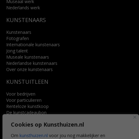
Museaal werk
Nederlands werk
KUNSTENAARS
Kunstenaars
Fotografen
Internationale kunstenaars
Jong talent
Museale kunstenaars
Nederlandse kunstenaars
Over onze kunstenaars
KUNSTUITLEEN
Voor bedrijven
Voor particulieren
Renteloze kunstkoop
De kunstcadeaubon
Art @ Home service
Cookies op Kunsthuizen.nl
Voordelen
Referenties
Om
kunsthuizen.nl
voor jou nog makkelijker en
Veelgestelde vragen