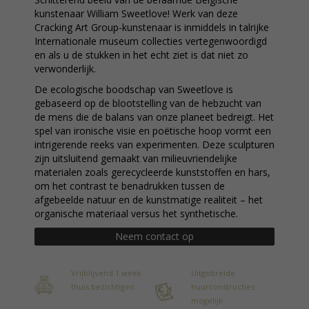
kunstenaar William Sweetlove! Werk van deze
Cracking Art Group-kunstenaar is inmiddels in talrijke
Internationale museum collecties vertegenwoordigd
en als u de stukken in het echt ziet is dat niet zo
verwonderlijk.
De ecologische boodschap van Sweetlove is
gebaseerd op de blootstelling van de hebzucht van
de mens die de balans van onze planeet bedreigt. Het
spel van ironische visie en poëtische hoop vormt een
intrigerende reeks van experimenten. Deze sculpturen
zijn uitsluitend gemaakt van milieuvriendelijke
materialen zoals gerecycleerde kunststoffen en hars,
om het contrast te benadrukken tussen de
afgebeelde natuur en de kunstmatige realiteit – het
organische materiaal versus het synthetische.
Neem contact op
Vrijblijvend 1 week
Uitgebreide
thuis bezichtigen
huurconstructies
mogelijk