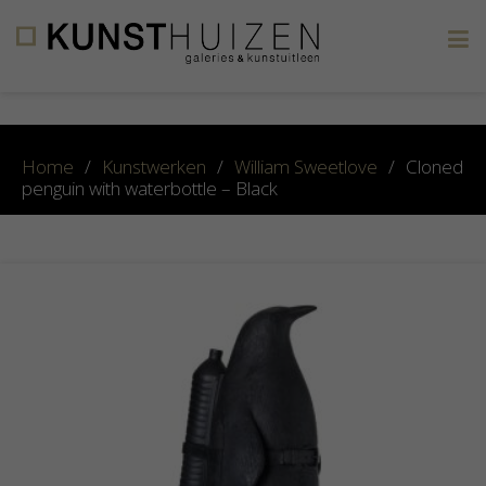
×
Home
/
Kunstwerken
/
William Sweetlove
/
Cloned
penguin with waterbottle – Black