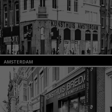
info@kunsthuisleiden.nl
Lees meer
AMSTERDAM
Amstelveenseweg 135
1075 VX Amsterdam
+31 (0)20 2332546
info@kunsthuisamsterdam.nl
Lees meer