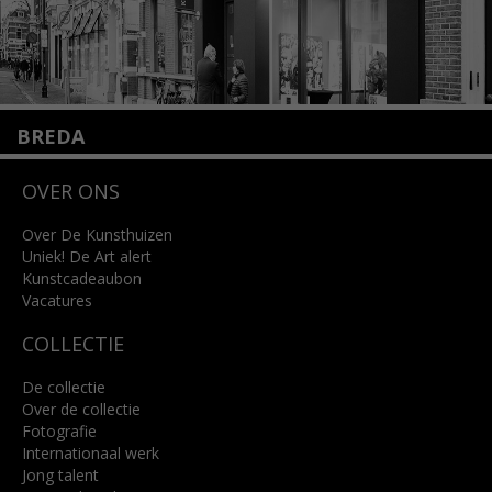
BREDA
Wilhelminastraat 11
OVER ONS
4818 SB Breda
+31 (0)76 5221309
info@kunsthuisbreda.nl
Over De Kunsthuizen
Uniek! De Art alert
Kunstcadeaubon
Lees meer
Vacatures
COLLECTIE
De collectie
Over de collectie
Fotografie
Internationaal werk
Jong talent