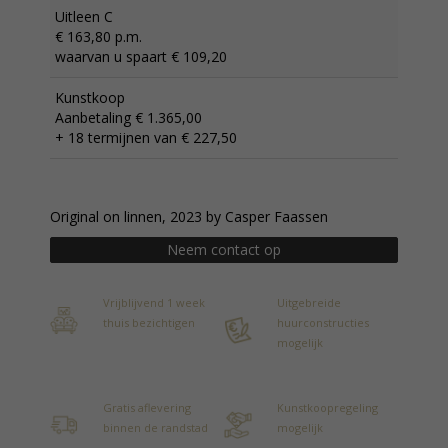
Uitleen C
€ 163,80 p.m.
waarvan u spaart € 109,20
Kunstkoop
Aanbetaling € 1.365,00
+ 18 termijnen van € 227,50
Original on linnen, 2023 by Casper Faassen
Neem contact op
Vrijblijvend 1 week
Uitgebreide
thuis bezichtigen
huurconstructies
mogelijk
Gratis aflevering
Kunstkoopregeling
binnen de randstad
mogelijk