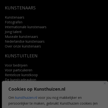
KUNSTENAARS
Kunstenaars
Fotografen
Internationale kunstenaars
Jong talent
Museale kunstenaars
Nederlandse kunstenaars
Over onze kunstenaars
KUNSTUITLEEN
Voor bedrijven
Voor particulieren
Renteloze kunstkoop
De kunstcadeaubon
Art @ Home service
Cookies op Kunsthuizen.nl
Voordelen
Referenties
Om
kunsthuizen.nl
voor jou nog makkelijker en
Veelgestelde vragen
persoonlijker te maken, gebruikt Kunsthuizen cookies (en