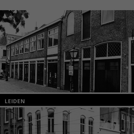
LEIDEN
Nieuwstraat 35
2312 KA Leiden
+31(0)71 – 52 84 480
info@kunsthuisleiden.nl