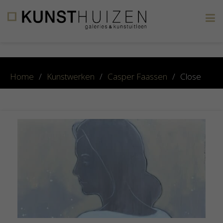
×
Home
/
Kunstwerken
/
Casper Faassen
/
Close