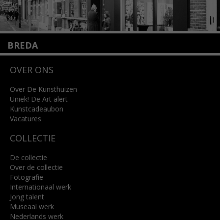
BREDA
Wilhelminastraat 11
OVER ONS
4818 SB Breda
+31 (0)76 5221309
info@kunsthuisbreda.nl
Over De Kunsthuizen
Uniek! De Art alert
Kunstcadeaubon
Lees meer
Vacatures
COLLECTIE
De collectie
Over de collectie
Fotografie
Internationaal werk
Jong talent
Museaal werk
Nederlands werk