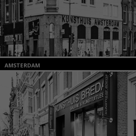
Lees meer
AMSTERDAM
Amstelveenseweg 135
1075 VX Amsterdam
+31 (0)20 2332546
info@kunsthuisamsterdam.nl
Lees meer