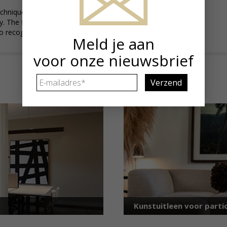
chniques. Acrylic, lacquer,
y. The final result leaves
to recognize their own
Meld je aan
voor onze nieuwsbrief
E-
mailadres
*
Kunstuitleen voor partic