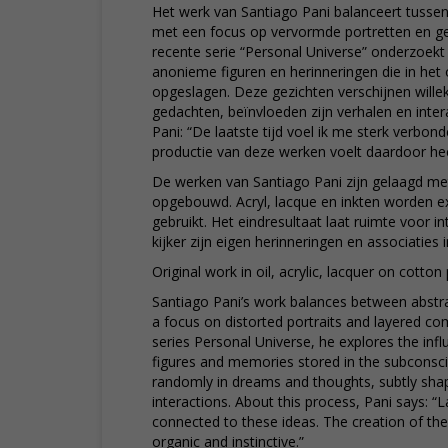
Het werk van Santiago Pani balanceert tussen 
met een focus op vervormde portretten en gel
recente serie “Personal Universe” onderzoekt 
anonieme figuren en herinneringen die in het 
opgeslagen. Deze gezichten verschijnen wille
gedachten, beïnvloeden zijn verhalen en intera
Pani: “De laatste tijd voel ik me sterk verbo
productie van deze werken voelt daardoor heel
De werken van Santiago Pani zijn gelaagd m
opgebouwd. Acryl, lacque en inkten worden exp
gebruikt. Het eindresultaat laat ruimte voor i
kijker zijn eigen herinneringen en associaties
Original work in oil, acrylic, lacquer on cotto
Santiago Pani’s work balances between abstra
a focus on distorted portraits and layered com
series Personal Universe, he explores the in
figures and memories stored in the subconsc
randomly in dreams and thoughts, subtly shap
interactions. About this process, Pani says: “La
connected to these ideas. The creation of the
organic and instinctive.”