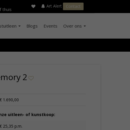
×
s
Art Alert
Contact
f thuis
stuitleen
Blogs
Events
Over ons
emory 2
€ 1.690,00
ze uitleen- of kunstkoop:
€ 25,35 p.m.