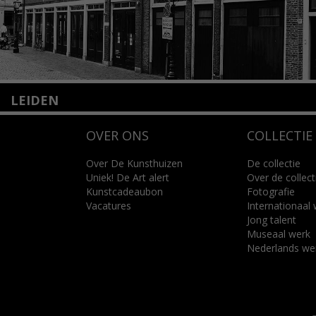
LEIDEN
Nieuwstraat 35
OVER ONS
COLLECTIE
2312 KA Leiden
+31(0)71 – 52 84 480
info@kunsthuisleiden.nl
Over De Kunsthuizen
De collectie
Uniek! De Art alert
Over de collect
Kunstcadeaubon
Fotografie
Lees meer
Vacatures
Internationaal
Jong talent
Museaal werk
Nederlands we