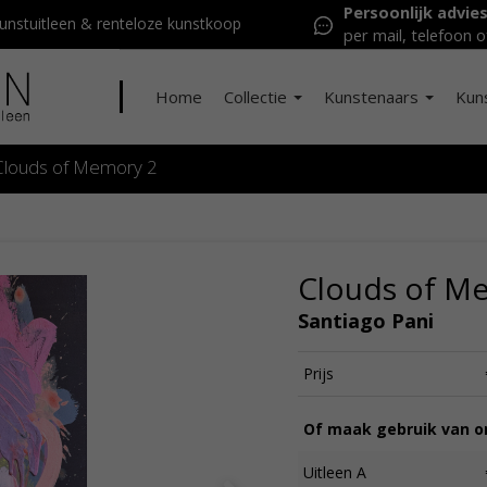
Persoonlijk advie
nstuitleen & renteloze kunstkoop
per mail, telefoon o
Home
Collectie
Kunstenaars
Kun
Clouds of Memory 2
Clouds of M
Santiago Pani
Prijs
Of maak gebruik van on
Uitleen A