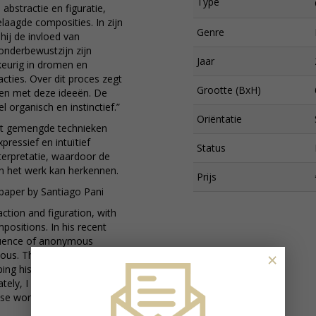
Type
abstractie en figuratie,
aagde composities. In zijn
Genre
hij de invloed van
onderbewustzijn zijn
Jaar
keurig in dromen en
cties. Over dit proces zegt
Grootte (BxH)
nden met deze ideeën. De
 organisch en instinctief.”
Oriëntatie
et gemengde technieken
ressief en intuïtief
Status
nterpretatie, waardoor de
 in het werk kan herkennen.
Prijs
n paper by Santiago Pani
ction and figuration, with
positions. In his recent
fluence of anonymous
×
ious. These faces appear
ing his stories and
tely, I feel deeply
se works feels very