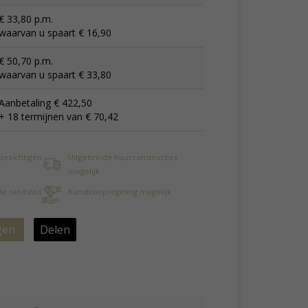
€ 33,80 p.m.
waarvan u spaart € 16,90
€ 50,70 p.m.
waarvan u spaart € 33,80
Aanbetaling € 422,50
+ 18 termijnen van € 70,42
 bezichtigen
Uitgebreide huurconstructies
mogelijk
 de randstad
Kunstkoopregeling mogelijk
gen
Delen