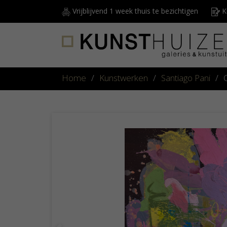
Vrijblijvend 1 week thuis te bezichtigen
Ku
Home
/
Kunstwerken
/
Santiago Pani
/