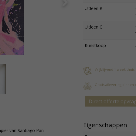
Uitleen B
Uitleen C
Kunstkoop
Vrijblijvend 1 week thuis
Gratis aflevering binnen
Direct offerte opvra
Eigenschappen
apier van Santiago Pani.