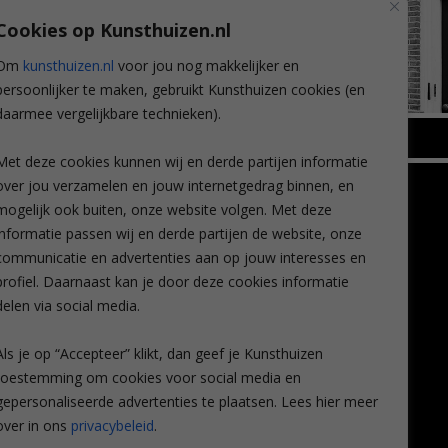
Cookies op Kunsthuizen.nl
Om
kunsthuizen.nl
voor jou nog makkelijker en
persoonlijker te maken, gebruikt Kunsthuizen cookies (en
daarmee vergelijkbare technieken).
BREDA
Met deze cookies kunnen wij en derde partijen informatie
Wilhelminastraat 11
over jou verzamelen en jouw internetgedrag binnen, en
TLEEN
CONTACT
4818 SB Breda
mogelijk ook buiten, onze website volgen. Met deze
+31 (0)76 5221309
n
info@kunsthuisbreda.nl
Contact
informatie passen wij en derde partijen de website, onze
eren
Leiden
communicatie en advertenties aan op jouw interesses en
nstkoop
Amsterdam
profiel. Daarnaast kan je door deze cookies informatie
Lees meer
eaubon
Breda
delen via social media.
ervice
Favorieten
Mijn art alert
Als je op “Accepteer” klikt, dan geef je Kunsthuizen
vragen
toestemming om cookies voor social media en
gepersonaliseerde advertenties te plaatsen. Lees hier meer
over in ons
privacybeleid
.