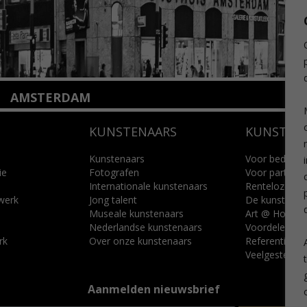
AMSTERDAM
Amstelveenseweg 135
KUNSTENAARS
KUNSTUI
1075 VX Amsterdam
+31 (0)20 2332546
info@kunsthuisamsterdam.nl
Kunstenaars
Voor bedrijve
ie
Fotografen
Voor particuli
Internationale kunstenaars
Renteloze ku
Lees meer
 werk
Jong talent
De kunstcad
Museale kunstenaars
Art @ Home s
Nederlandse kunstenaars
Voordelen
rk
Over onze kunstenaars
Referenties
Veelgestelde 
Aanmelden nieuwsbrief