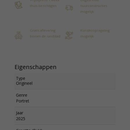
thuis bezichtigen
huurconstructies
mogelijk
Gratis aflevering
Kunstkoopregeling
binnen de randstad
mogelijk
Eigenschappen
Type
Origineel
Genre
Portret
Jaar
2025