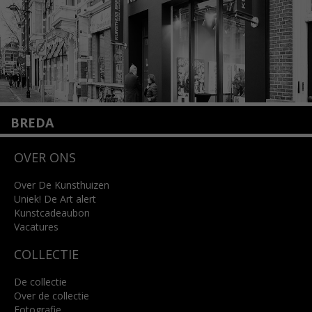
BREDA
Wilhelminastraat 11
OVER ONS
4818 SB Breda
+31 (0)76 5221309
info@kunsthuisbreda.nl
Over De Kunsthuizen
Uniek! De Art alert
Kunstcadeaubon
Lees meer
Vacatures
COLLECTIE
De collectie
Over de collectie
Fotografie