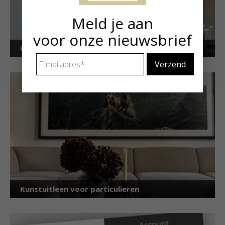
Meld je aan
voor onze nieuwsbrief
Kunstuitleen voor bedrijven
E-
mailadres
*
Kunstuitleen voor particulieren