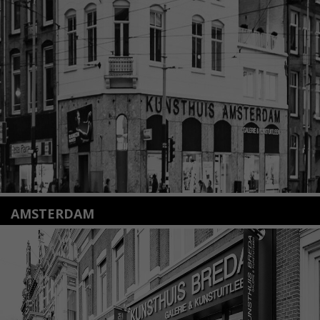
Nieuwstraat 35
2312 KA Leiden
+31(0)71 – 52 84 480
info@kunsthuisleiden.nl
Lees meer
AMSTERDAM
Amstelveenseweg 135
1075 VX Amsterdam
+31 (0)20 2332546
info@kunsthuisamsterdam.nl
Lees meer