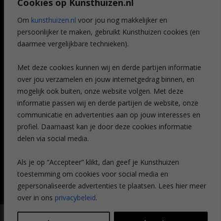
Cookies op Kunsthuizen.nl
Voordelen
Referenties
Om
kunsthuizen.nl
voor jou nog makkelijker en
Veelgestelde vragen
persoonlijker te maken, gebruikt Kunsthuizen cookies (en
CONTACT
daarmee vergelijkbare technieken).
Contact
Met deze cookies kunnen wij en derde partijen informatie
Leiden
over jou verzamelen en jouw internetgedrag binnen, en
Amsterdam
mogelijk ook buiten, onze website volgen. Met deze
Breda
Favorieten
informatie passen wij en derde partijen de website, onze
Mijn art alert
communicatie en advertenties aan op jouw interesses en
profiel. Daarnaast kan je door deze cookies informatie
delen via social media.
NIEUWSBRIEF
Als je op “Accepteer” klikt, dan geef je Kunsthuizen
toestemming om cookies voor social media en
gepersonaliseerde advertenties te plaatsen. Lees hier meer
over in ons
privacybeleid
.
© Kunsthuizen 2026 All rights reserved |
Disclaimer
|
Privacy