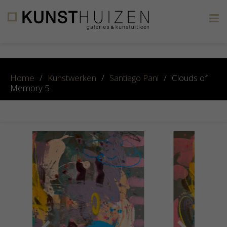
×
Home
/
Kunstwerken
/
Santiago Pani
/
Clouds of
Memory 5