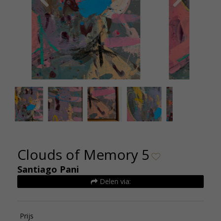
Santiago Pani Clouds of Memory 5 60x80
Santi
Kunsthuizen (2)
Clouds of Memory 5
Santiago Pani
Delen via:
Prijs