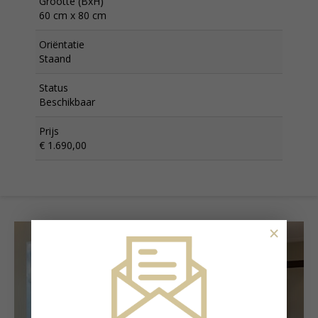
Grootte (BxH)
60 cm x 80 cm
Oriëntatie
Staand
Status
Beschikbaar
Prijs
€ 1.690,00
×