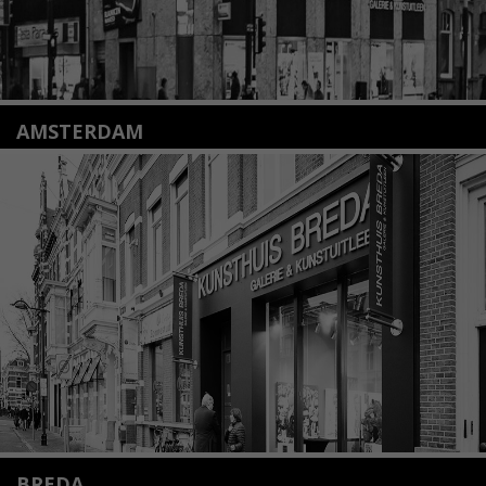
AMSTERDAM
Amstelveenseweg 135
1075 VX Amsterdam
+31 (0)20 2332546
info@kunsthuisamsterdam.nl
Lees meer
BREDA