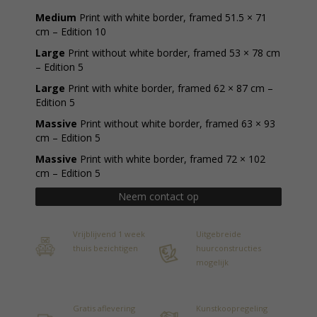
Medium
Print with white border, framed 51.5 × 71
cm – Edition 10
Large
Print without white border, framed 53 × 78 cm
– Edition 5
Large
Print with white border, framed 62 × 87 cm –
Edition 5
Massive
Print without white border, framed 63 × 93
cm – Edition 5
Massive
Print with white border, framed 72 × 102
cm – Edition 5
Neem contact op
Vrijblijvend 1 week
Uitgebreide
thuis bezichtigen
huurconstructies
mogelijk
Gratis aflevering
Kunstkoopregeling