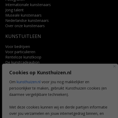
Internationale kunstenaars
Jong talent
Museale kunstenaars
Nederlandse kunstenaars
Over onze kunstenaars
KUNSTUITLEEN
Voor bedrijven
Voor particulieren
Renteloze kunstkoop
De kunstcadeaubon
Art @ Home service
Cookies op Kunsthuizen.nl
Voordelen
Referenties
Om
kunsthuizen.nl
voor jou nog makkelijker en
Veelgestelde vragen
persoonlijker te maken, gebruikt Kunsthuizen cookies (en
CONTACT
daarmee vergelijkbare technieken).
Contact
Met deze cookies kunnen wij en derde partijen informatie
Leiden
over jou verzamelen en jouw internetgedrag binnen, en
Amsterdam