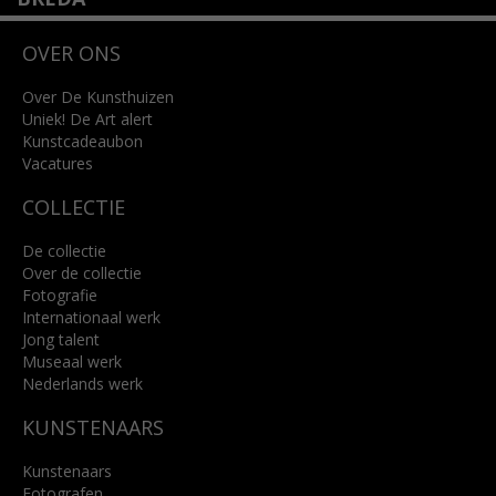
Wilhelminastraat 11
OVER ONS
4818 SB Breda
+31 (0)76 5221309
info@kunsthuisbreda.nl
Over De Kunsthuizen
Uniek! De Art alert
Kunstcadeaubon
Lees meer
Vacatures
COLLECTIE
De collectie
Over de collectie
Fotografie
Internationaal werk
Jong talent
Museaal werk
Nederlands werk
KUNSTENAARS
Kunstenaars
Fotografen