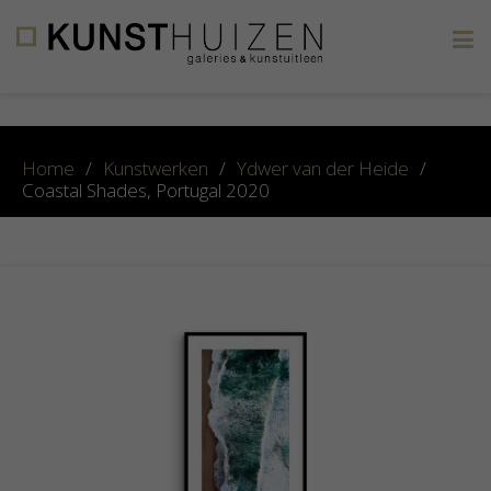
×
Home
/
Kunstwerken
/
Ydwer van der Heide
/
Coastal Shades, Portugal 2020