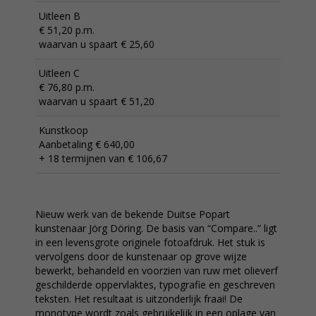
Uitleen B
€ 51,20 p.m.
waarvan u spaart € 25,60
Uitleen C
€ 76,80 p.m.
waarvan u spaart € 51,20
Kunstkoop
Aanbetaling € 640,00
+ 18 termijnen van € 106,67
Nieuw werk van de bekende Duitse Popart
kunstenaar Jörg Döring. De basis van “Compare..” ligt
in een levensgrote originele fotoafdruk. Het stuk is
vervolgens door de kunstenaar op grove wijze
bewerkt, behandeld en voorzien van ruw met olieverf
geschilderde oppervlaktes, typografie en geschreven
teksten. Het resultaat is uitzonderlijk fraai! De
monotype wordt zoals gebruikelijk in een oplage van