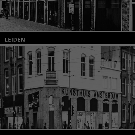
LEIDEN
Nieuwstraat 35
2312 KA Leiden
+31(0)71 – 52 84 480
info@kunsthuisleiden.nl
Lees meer