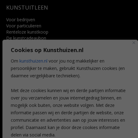
KUNSTUITLEEN
Voor bedrijven
Voor particulieren
Renteloze kunstkoop
De kunstcadeaubon
Art @ Home service
Cookies op Kunsthuizen.nl
Voordelen
Referenties
Om
kunsthuizen.nl
voor jou nog makkelijker en
Veelgestelde vragen
persoonlijker te maken, gebruikt Kunsthuizen cookies (en
CONTACT
daarmee vergelijkbare technieken).
Contact
Met deze cookies kunnen wij en derde partijen informatie
Leiden
over jou verzamelen en jouw internetgedrag binnen, en
Amsterdam
mogelijk ook buiten, onze website volgen. Met deze
Breda
Favorieten
informatie passen wij en derde partijen de website, onze
Mijn art alert
communicatie en advertenties aan op jouw interesses en
profiel. Daarnaast kan je door deze cookies informatie
delen via social media.
NIEUWSBRIEF