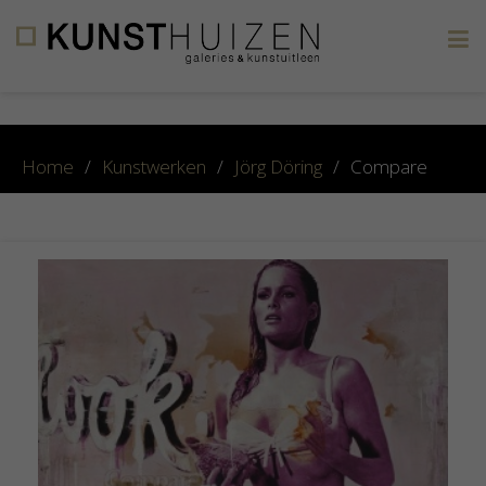
×
Home
/
Kunstwerken
/
Jörg Döring
/
Compare