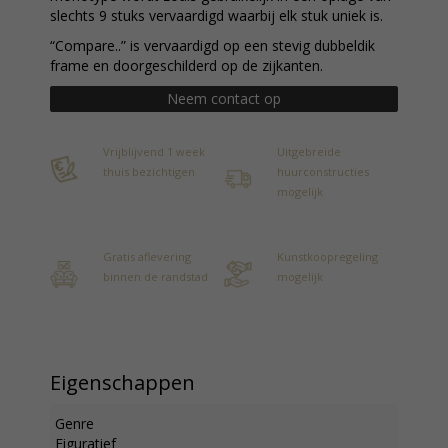
slechts 9 stuks vervaardigd waarbij elk stuk uniek is.
“Compare..” is vervaardigd op een stevig dubbeldik
frame en doorgeschilderd op de zijkanten.
Neem contact op
Vrijblijvend 1 week
Uitgebreide
thuis bezichtigen
huurconstructies
mogelijk
Gratis aflevering
Kunstkoopregeling
binnen de randstad
mogelijk
Eigenschappen
Genre
Figuratief