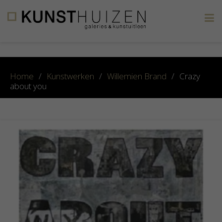
×
Home
/
Kunstwerken
/
Willemien Brand
/
Crazy
about you