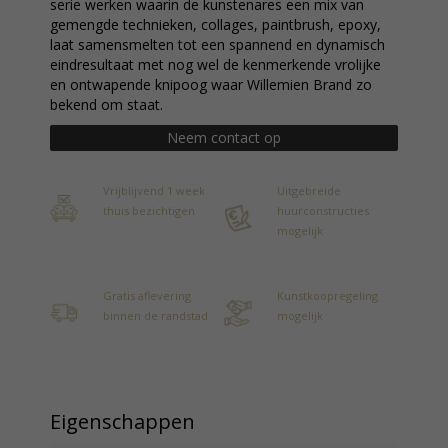
serie werken waarin de kunstenares een mix van
gemengde technieken, collages, paintbrush, epoxy,
laat samensmelten tot een spannend en dynamisch
eindresultaat met nog wel de kenmerkende vrolijke
en ontwapende knipoog waar Willemien Brand zo
bekend om staat.
Neem contact op
Vrijblijvend 1 week
Uitgebreide
thuis bezichtigen
huurconstructies
mogelijk
Gratis aflevering
Kunstkoopregeling
binnen de randstad
mogelijk
Eigenschappen