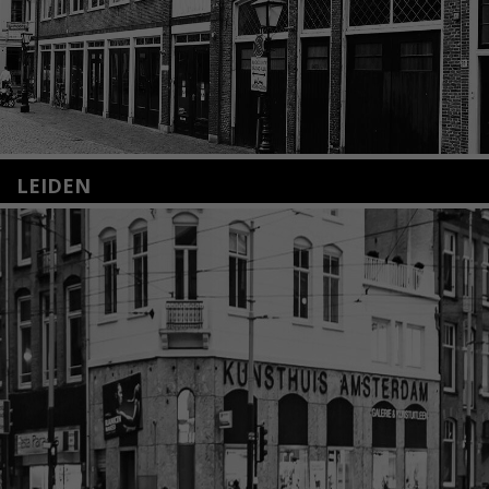
LEIDEN
Nieuwstraat 35
2312 KA Leiden
+31(0)71 – 52 84 480
info@kunsthuisleiden.nl
Lees meer