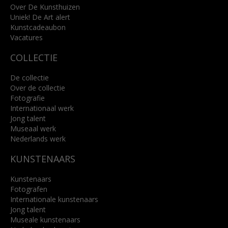
info@kunsthuisbreda.nl
Over De Kunsthuizen
Uniek! De Art alert
Kunstcadeaubon
Lees meer
Vacatures
COLLECTIE
De collectie
Over de collectie
Fotografie
Internationaal werk
Jong talent
Museaal werk
Nederlands werk
KUNSTENAARS
Kunstenaars
Fotografen
Internationale kunstenaars
Jong talent
Museale kunstenaars