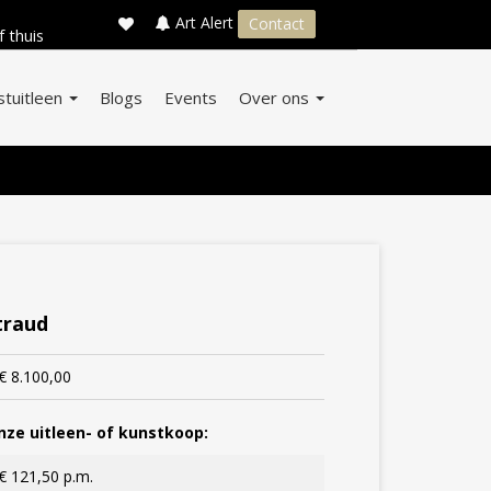
×
s
Art Alert
Contact
f thuis
stuitleen
Blogs
Events
Over ons
traud
€ 8.100,00
ze uitleen- of kunstkoop:
€ 121,50 p.m.