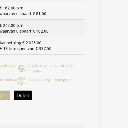
€ 162,00 p.m.
waarvan u spaart € 81,00
€ 243,00 p.m.
waarvan u spaart € 162,00
Aanbetaling € 2.025,00
+ 18 termijnen van € 337,50
 bezichtigen
Uitgebreide huurconstructies
mogelijk
 de randstad
Kunstkoopregeling mogelijk
gen
Delen