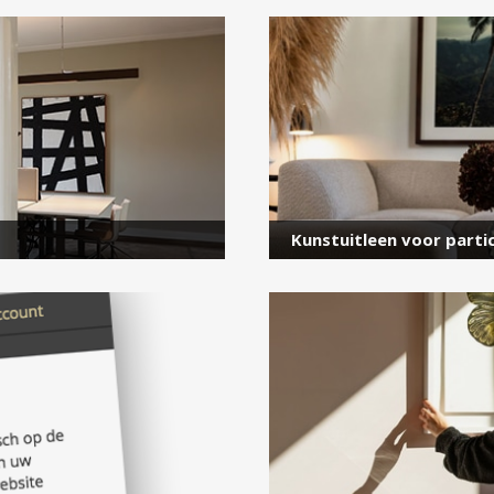
voor onze nieuwsbrief
E-
mailadres
*
Kunstuitleen voor partic