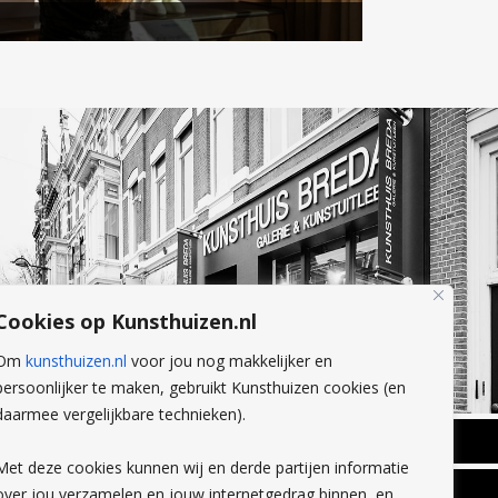
Cookies op Kunsthuizen.nl
Om
kunsthuizen.nl
voor jou nog makkelijker en
persoonlijker te maken, gebruikt Kunsthuizen cookies (en
daarmee vergelijkbare technieken).
BREDA
Met deze cookies kunnen wij en derde partijen informatie
Wilhelminastraat 11
over jou verzamelen en jouw internetgedrag binnen, en