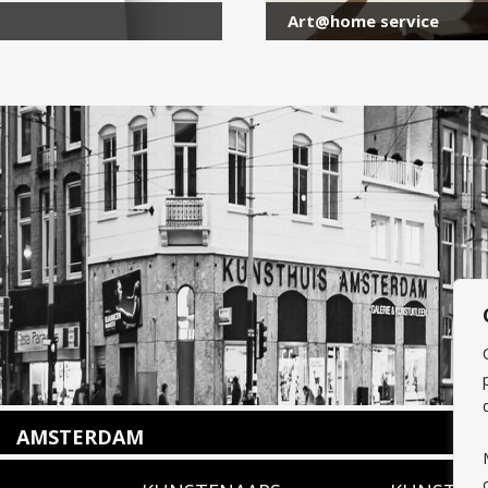
Art@home service
AMSTERDAM
Amstelveenseweg 135