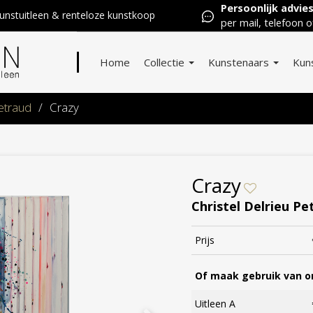
Persoonlijk advie
nstuitleen & renteloze kunstkoop
per mail, telefoon o
Home
Collectie
Kunstenaars
Kun
Petraud
/
Crazy
Crazy
Christel Delrieu Pe
Prijs
Of maak gebruik van on
Uitleen A