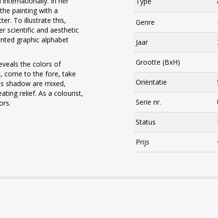
internationally. In her
Type
the painting with a
er. To illustrate this,
Genre
r scientific and aesthetic
nted graphic alphabet
Jaar
Grootte (BxH)
eveals the colors of
 come to the fore, take
Oriëntatie
 its shadow are mixed,
ting relief. As a colourist,
Serie nr.
ors.
Status
×
Prijs
Meld je aan