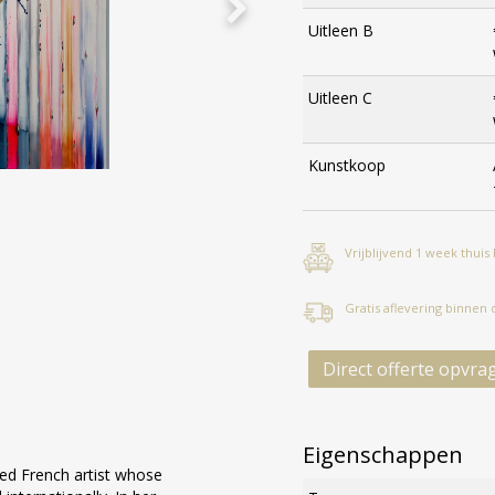
Uitleen B
Uitleen C
Kunstkoop
Vrijblijvend 1 week thuis
Gratis aflevering binnen
Direct offerte opvra
Eigenschappen
ated French artist whose