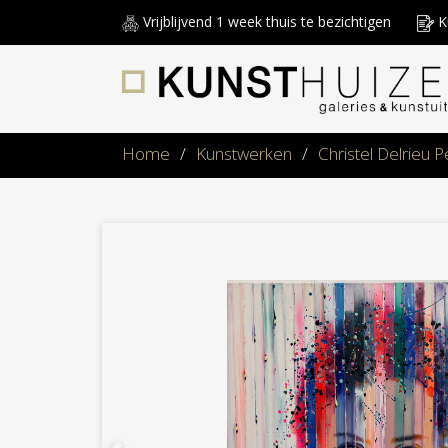
Vrijblijvend 1 week thuis te bezichtigen
Ku
Home
/
Kunstwerken
/
Christel Delrieu 