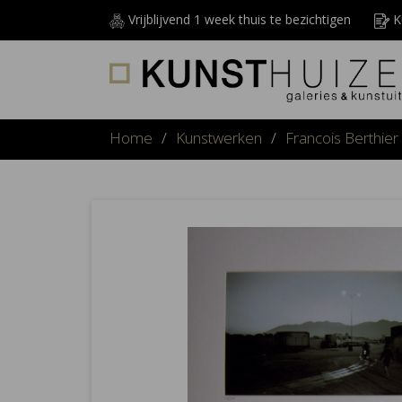
Vrijblijvend 1 week thuis te bezichtigen
Ku
Home
/
Kunstwerken
/
Francois Berthier