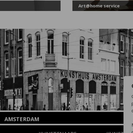
Art@home service
AMSTERDAM
Amstelveenseweg 135