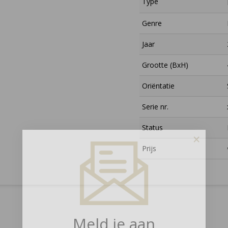
Type
Genre
Jaar
Grootte (BxH)
Oriëntatie
Serie nr.
Status
×
Prijs
Meld je aan