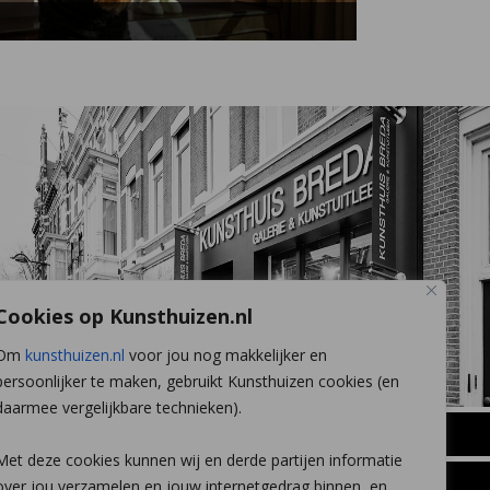
Cookies op Kunsthuizen.nl
Om
kunsthuizen.nl
voor jou nog makkelijker en
persoonlijker te maken, gebruikt Kunsthuizen cookies (en
daarmee vergelijkbare technieken).
BREDA
Met deze cookies kunnen wij en derde partijen informatie
Wilhelminastraat 11
over jou verzamelen en jouw internetgedrag binnen, en