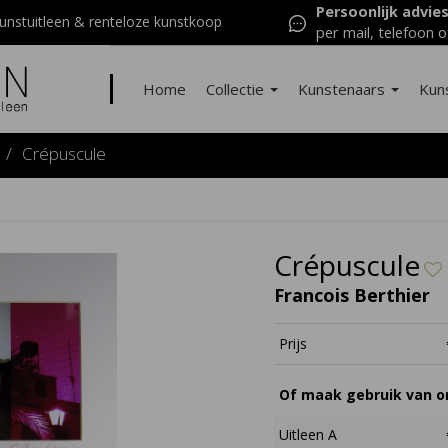
Persoonlijk advie
nstuitleen & renteloze kunstkoop
per mail, telefoon o
Home
Collectie
Kunstenaars
Kun
/
Crépuscule
Crépuscule
Francois Berthier
Prijs
Of maak gebruik van on
Uitleen A