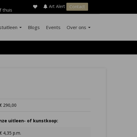
×
s
Art Alert
Contact
f thuis
stuitleen
Blogs
Events
Over ons
€ 290,00
ze uitleen- of kunstkoop:
€ 4,35 p.m.