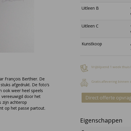
Uitleen B
Uitleen C
Kunstkoop
Vrijblijvend 1 week thuis
ar François Berthier. De
Gratis aflevering binnen
 stuks afgedrukt. De foto’s
ch ook weer heel speels
ns vereeuwigd door het
Direct offerte opvra
 zijn achterop
t op het passe partout.
Eigenschappen