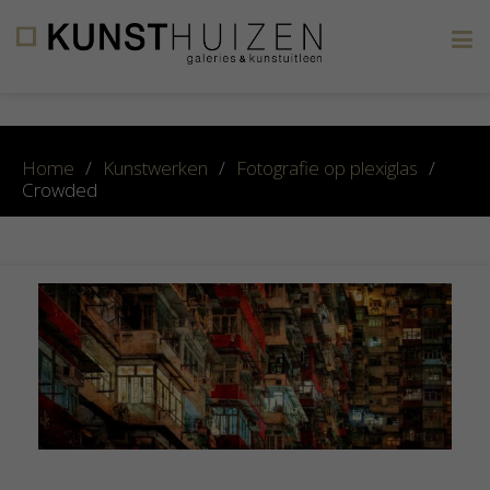
×
Home
/
Kunstwerken
/
Fotografie op plexiglas
/
Crowded