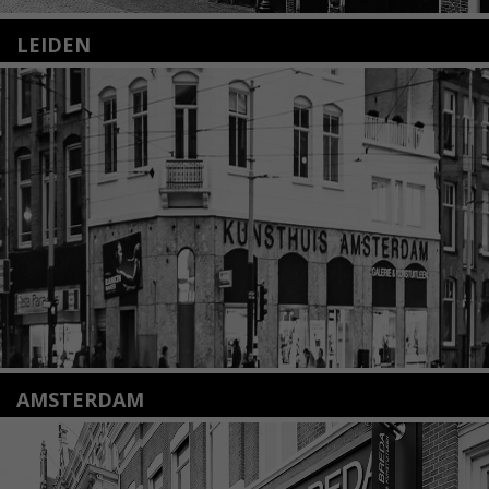
LEIDEN
Nieuwstraat 35
2312 KA Leiden
+31(0)71 – 52 84 480
info@kunsthuisleiden.nl
Lees meer
AMSTERDAM
Amstelveenseweg 135
1075 VX Amsterdam
+31 (0)20 2332546