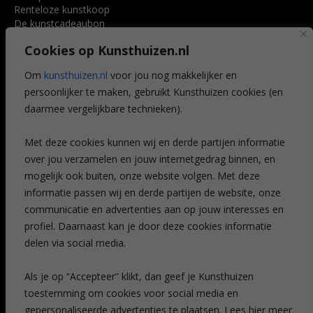
Renteloze kunstkoop
De kunstcadeaubon
Art @ Home service
Cookies op Kunsthuizen.nl
Voordelen
Referenties
Om
kunsthuizen.nl
voor jou nog makkelijker en
Veelgestelde vragen
persoonlijker te maken, gebruikt Kunsthuizen cookies (en
CONTACT
daarmee vergelijkbare technieken).
Contact
Met deze cookies kunnen wij en derde partijen informatie
Leiden
over jou verzamelen en jouw internetgedrag binnen, en
Amsterdam
mogelijk ook buiten, onze website volgen. Met deze
Breda
Favorieten
informatie passen wij en derde partijen de website, onze
Mijn art alert
communicatie en advertenties aan op jouw interesses en
profiel. Daarnaast kan je door deze cookies informatie
delen via social media.
NIEUWSBRIEF
Als je op “Accepteer” klikt, dan geef je Kunsthuizen
toestemming om cookies voor social media en
gepersonaliseerde advertenties te plaatsen. Lees hier meer