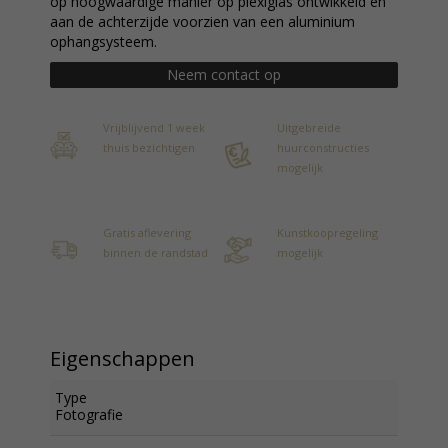
op hoogwaardige manier op plexiglas ontwikkeld en
aan de achterzijde voorzien van een aluminium
ophangsysteem.
Neem contact op
Vrijblijvend 1 week
Uitgebreide
thuis bezichtigen
huurconstructies
mogelijk
Gratis aflevering
Kunstkoopregeling
binnen de randstad
mogelijk
Eigenschappen
Type
Fotografie