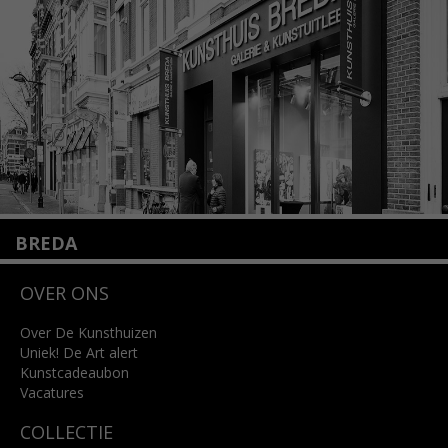
info@kunsthuisamsterdam.nl
Lees meer
BREDA
Wilhelminastraat 11
OVER ONS
4818 SB Breda
+31 (0)76 5221309
info@kunsthuisbreda.nl
Over De Kunsthuizen
Uniek! De Art alert
Kunstcadeaubon
Lees meer
Vacatures
COLLECTIE