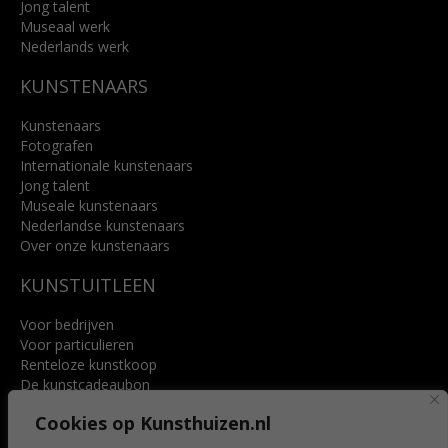
Jong talent
Museaal werk
Nederlands werk
KUNSTENAARS
Kunstenaars
Fotografen
Internationale kunstenaars
Jong talent
Museale kunstenaars
Nederlandse kunstenaars
Over onze kunstenaars
KUNSTUITLEEN
Voor bedrijven
Voor particulieren
Renteloze kunstkoop
De kunstcadeaubon
Art @ Home service
Cookies op Kunsthuizen.nl
Voordelen
Referenties