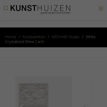
×
Home
/
Kunstwerken
/
ARSHAM Studio
/
White
Crystalized Mew Card