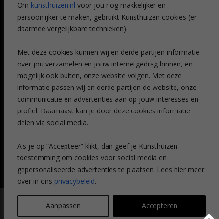
Om
kunsthuizen.nl
voor jou nog makkelijker en
Veelgestelde vragen
persoonlijker te maken, gebruikt Kunsthuizen cookies (en
CONTACT
daarmee vergelijkbare technieken).
Contact
Met deze cookies kunnen wij en derde partijen informatie
Leiden
over jou verzamelen en jouw internetgedrag binnen, en
Amsterdam
mogelijk ook buiten, onze website volgen. Met deze
Breda
Favorieten
informatie passen wij en derde partijen de website, onze
Mijn art alert
communicatie en advertenties aan op jouw interesses en
profiel. Daarnaast kan je door deze cookies informatie
delen via social media.
NIEUWSBRIEF
Als je op “Accepteer” klikt, dan geef je Kunsthuizen
toestemming om cookies voor social media en
gepersonaliseerde advertenties te plaatsen. Lees hier meer
over in ons
privacybeleid
.
© Kunsthuizen 2026 All rights reserved |
Disclaimer
|
Privacy
Aanpassen
Accepteren
statement
| Communicatie:
Legit