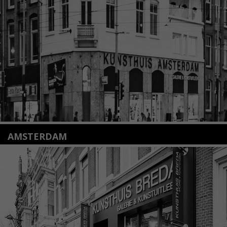
+31(0)71 – 52 84 480
info@kunsthuisleiden.nl
Lees meer
AMSTERDAM
Amstelveenseweg 135
1075 VX Amsterdam
+31 (0)20 2332546
info@kunsthuisamsterdam.nl
Lees meer