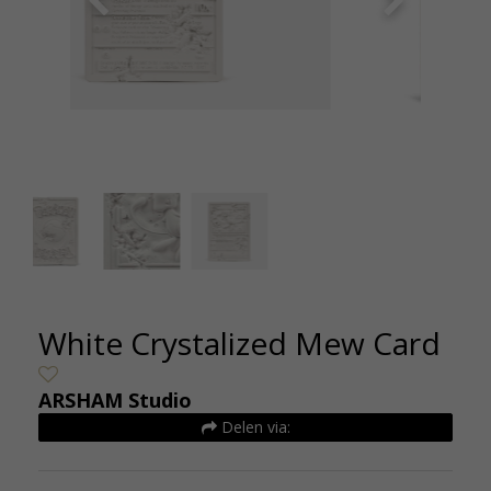
Daniel Arsham Crystalized Mew Card
Dan
Kunsthuizen (2)
White Crystalized Mew Card
ARSHAM Studio
Delen via: