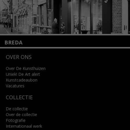
BREDA
Wilhelminastraat 11
OVER ONS
4818 SB Breda
+31 (0)76 5221309
info@kunsthuisbreda.nl
Over De Kunsthuizen
Uniek! De Art alert
Kunstcadeaubon
Lees meer
Vacatures
COLLECTIE
De collectie
Over de collectie
Fotografie
Internationaal werk