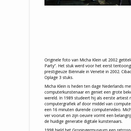
Originele foto van Micha Klein uit 2002 getite
Party”. Het stuk werd voor het eerst tentoong
prestigieuze Biënnale in Venetië in 2002. Cib
Oplage 3 stuks.
Micha Klein is heden ten dage Nederlands m
computerkunstenaar en geniet een grote beke
wereld. In 1989 studeert hij als eerste arties
computergrafiek af door middel van computer
een 16 minuten durende computervideo. Micha 
ver vooruit en zijn oeuvre vormt een belangrij
de huidige generatie digitale kunstenaars.
1998 hield het Groningermuseum een retrospec