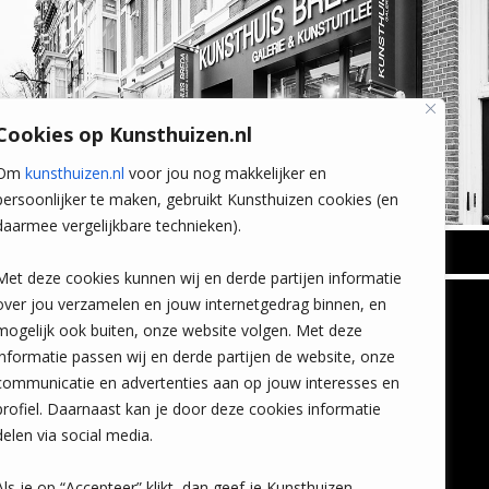
Cookies op Kunsthuizen.nl
Om
kunsthuizen.nl
voor jou nog makkelijker en
persoonlijker te maken, gebruikt Kunsthuizen cookies (en
daarmee vergelijkbare technieken).
BREDA
Met deze cookies kunnen wij en derde partijen informatie
Wilhelminastraat 11
over jou verzamelen en jouw internetgedrag binnen, en
TLEEN
CONTACT
4818 SB Breda
mogelijk ook buiten, onze website volgen. Met deze
+31 (0)76 5221309
n
info@kunsthuisbreda.nl
Contact
informatie passen wij en derde partijen de website, onze
eren
Leiden
communicatie en advertenties aan op jouw interesses en
nstkoop
Amsterdam
profiel. Daarnaast kan je door deze cookies informatie
Lees meer
eaubon
Breda
delen via social media.
ervice
Favorieten
Mijn art alert
Als je op “Accepteer” klikt, dan geef je Kunsthuizen