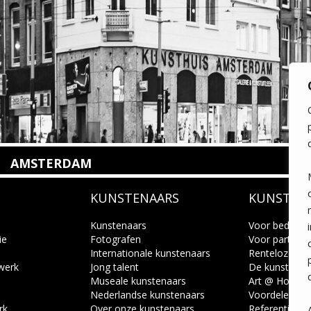
AMSTERDAM
Amstelveenseweg 135
KUNSTENAARS
KUNSTUI
1075 VX Amsterdam
+31 (0)20 2332546
info@kunsthuisamsterdam.nl
Kunstenaars
Voor bedrijve
ie
Fotografen
Voor particuli
Internationale kunstenaars
Renteloze ku
Lees meer
 werk
Jong talent
De kunstcad
Museale kunstenaars
Art @ Home s
Nederlandse kunstenaars
Voordelen
rk
Over onze kunstenaars
Referenties