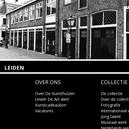
LEIDEN
Nieuwstraat 35
OVER ONS
COLLECTIE
2312 KA Leiden
+31(0)71 – 52 84 480
info@kunsthuisleiden.nl
Over De Kunsthuizen
De collectie
Uniek! De Art alert
Over de collect
Kunstcadeaubon
Fotografie
Lees meer
Vacatures
Internationaal
Jong talent
Museaal werk
Nederlands we