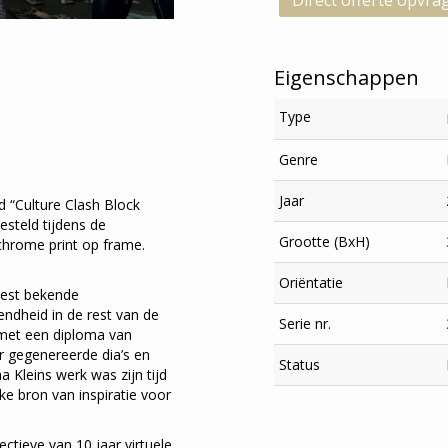
Direct offerte opvra
Eigenschappen
Type
Genre
Jaar
ld “Culture Clash Block
esteld tijdens de
Grootte (BxH)
achrome print op frame.
Oriëntatie
eest bekende
ndheid in de rest van de
Serie nr.
t met een diploma van
 gegenereerde dia’s en
Status
Kleins werk was zijn tijd
ke bron van inspiratie voor
tieve van 10 jaar virtuele