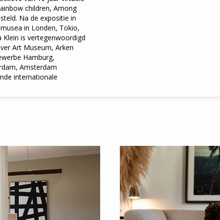
Rainbow children, Among
steld. Na de expositie in
musea in Londen, Tokio,
a Klein is vertegenwoordigd
nver Art Museum, Arken
ewerbe Hamburg,
erdam, Amsterdam
nde internationale
×
Meld je aan
voor onze nieuwsbrief
E-
mailadres
*