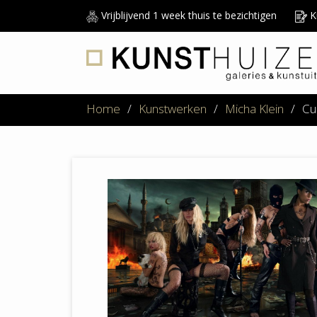
Vrijblijvend 1 week thuis te bezichtigen
Ku
Home
/
Kunstwerken
/
Micha Klein
/
Cu