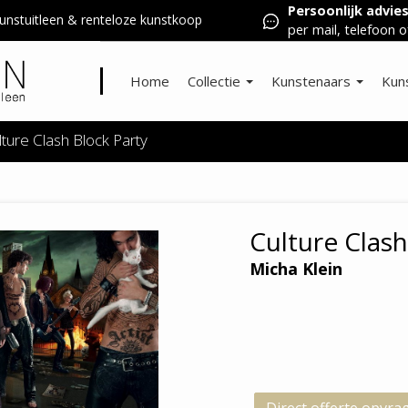
Persoonlijk advie
nstuitleen & renteloze kunstkoop
per mail, telefoon o
Home
Collectie
Kunstenaars
Kun
lture Clash Block Party
Culture Clash
Micha Klein