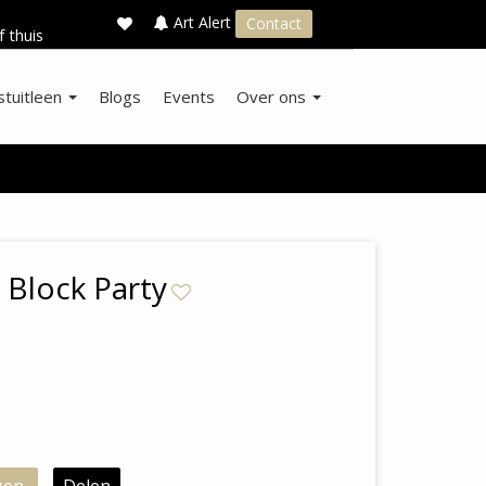
×
s
Art Alert
Contact
f thuis
stuitleen
Blogs
Events
Over ons
 Block Party