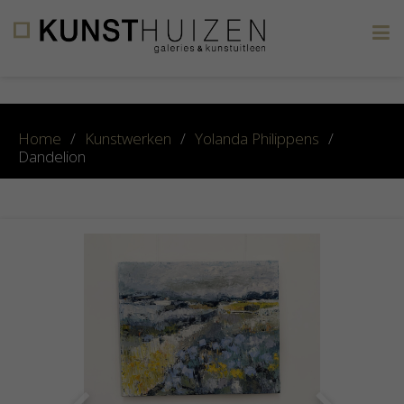
×
Home
/
Kunstwerken
/
Yolanda Philippens
/
Dandelion