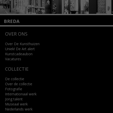
BREDA
Wilhelminastraat 11
OVER ONS
4818 SB Breda
+31 (0)76 5221309
info@kunsthuisbreda.nl
Over De Kunsthuizen
Uniek! De Art alert
Kunstcadeaubon
Lees meer
Vacatures
COLLECTIE
De collectie
Over de collectie
Fotografie
Internationaal werk
Jong talent
Museaal werk
Nederlands werk