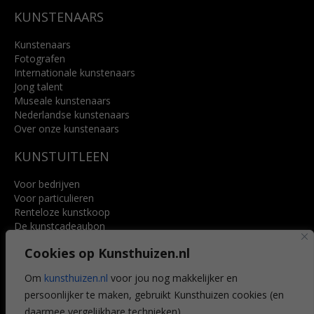
KUNSTENAARS
Kunstenaars
Fotografen
Internationale kunstenaars
Jong talent
Museale kunstenaars
Nederlandse kunstenaars
Over onze kunstenaars
KUNSTUITLEEN
Voor bedrijven
Voor particulieren
Renteloze kunstkoop
De kunstcadeaubon
Art @ Home service
Cookies op Kunsthuizen.nl
Voordelen
Referenties
Om
kunsthuizen.nl
voor jou nog makkelijker en
Veelgestelde vragen
persoonlijker te maken, gebruikt Kunsthuizen cookies (en
CONTACT
daarmee vergelijkbare technieken).