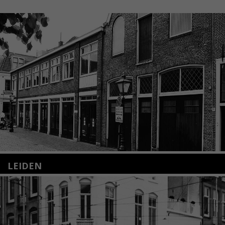
LEIDEN
Nieuwstraat 35
2312 KA Leiden
+31(0)71 – 52 84 480
info@kunsthuisleiden.nl