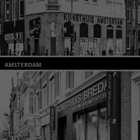
Lees meer
AMSTERDAM
Amstelveenseweg 135
1075 VX Amsterdam
+31 (0)20 2332546
info@kunsthuisamsterdam.nl
Lees meer