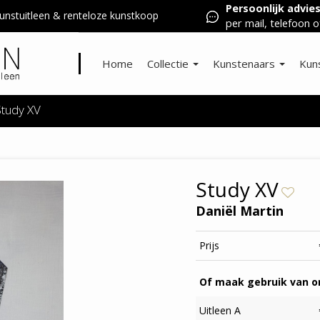
Persoonlijk advie
nstuitleen & renteloze kunstkoop
per mail, telefoon o
Home
Collectie
Kunstenaars
Kun
Study XV
Study XV
Daniël Martin
Prijs
Of maak gebruik van on
Uitleen A