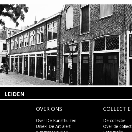
LEIDEN
Nieuwstraat 35
OVER ONS
COLLECTIE
2312 KA Leiden
+31(0)71 – 52 84 480
info@kunsthuisleiden.nl
Over De Kunsthuizen
De collectie
Uniek! De Art alert
Over de collect