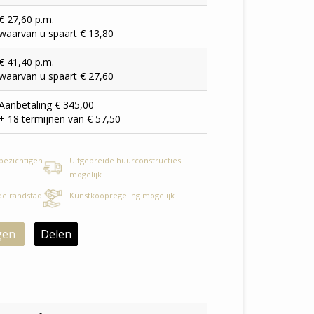
€ 27,60 p.m.
waarvan u spaart € 13,80
€ 41,40 p.m.
waarvan u spaart € 27,60
Aanbetaling € 345,00
+ 18 termijnen van € 57,50
 bezichtigen
Uitgebreide huurconstructies
mogelijk
 de randstad
Kunstkoopregeling mogelijk
gen
Delen