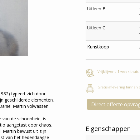
Uitleen B
Uitleen C
Kunstkoop
Vrijblijvend 1 week thuis
Gratis aflevering binnen
1982) typeert zich door
ijn geschilderde elementen.
Direct offerte opvra
 Daniel Martin volwassen
 van de schoonheid, is
atio aangetast door chaos.
Eigenschappen
 Martin bewust uit zijn
rast van het hedendaagse