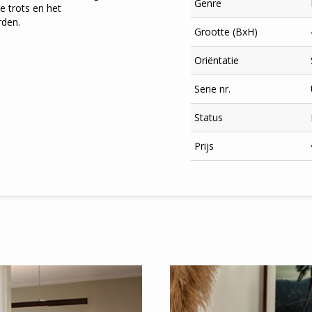
Genre
e trots en het
rden.
Grootte (BxH)
Oriëntatie
Serie nr.
Status
Prijs
×
Meld je aan
voor onze nieuwsbrief