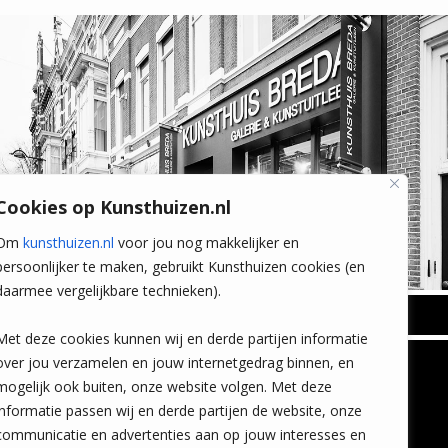
Cookies op Kunsthuizen.nl
Om
kunsthuizen.nl
voor jou nog makkelijker en
persoonlijker te maken, gebruikt Kunsthuizen cookies (en
daarmee vergelijkbare technieken).
BREDA
Met deze cookies kunnen wij en derde partijen informatie
Wilhelminastraat 11
over jou verzamelen en jouw internetgedrag binnen, en
TLEEN
CONTACT
4818 SB Breda
mogelijk ook buiten, onze website volgen. Met deze
+31 (0)76 5221309
n
info@kunsthuisbreda.nl
Contact
informatie passen wij en derde partijen de website, onze
eren
Leiden
communicatie en advertenties aan op jouw interesses en