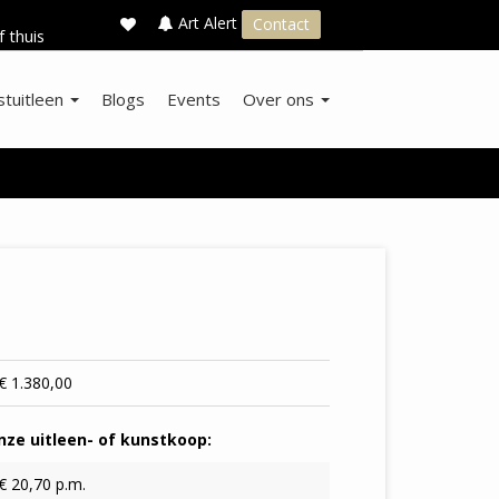
×
s
Art Alert
Contact
f thuis
stuitleen
Blogs
Events
Over ons
€ 1.380,00
ze uitleen- of kunstkoop:
€ 20,70 p.m.