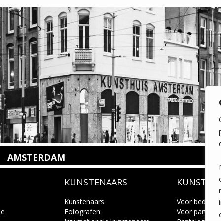
AMSTERDAM
Amstelveenseweg 135
KUNSTENAARS
KUNSTUI
1075 VX Amsterdam
+31 (0)20 2332546
info@kunsthuisamsterdam.nl
Kunstenaars
Voor bedrijve
ie
Fotografen
Voor particuli