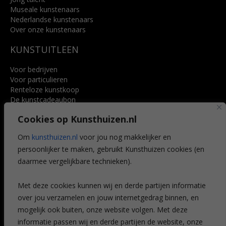
Museale kunstenaars
Nederlandse kunstenaars
Over onze kunstenaars
KUNSTUITLEEN
Voor bedrijven
Voor particulieren
Renteloze kunstkoop
De kunstcadeaubon
Art @ Home service
Cookies op Kunsthuizen.nl
Voordelen
Referenties
Om
kunsthuizen.nl
voor jou nog makkelijker en
Veelgestelde vragen
persoonlijker te maken, gebruikt Kunsthuizen cookies (en
CONTACT
daarmee vergelijkbare technieken).
Contact
Met deze cookies kunnen wij en derde partijen informatie
Leiden
over jou verzamelen en jouw internetgedrag binnen, en
Amsterdam
mogelijk ook buiten, onze website volgen. Met deze
Breda
Favorieten
informatie passen wij en derde partijen de website, onze