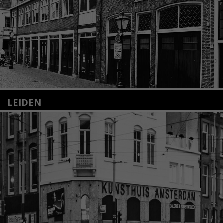
LEIDEN
Nieuwstraat 35
2312 KA Leiden
+31(0)71 – 52 84 480
info@kunsthuisleiden.nl
Lees meer