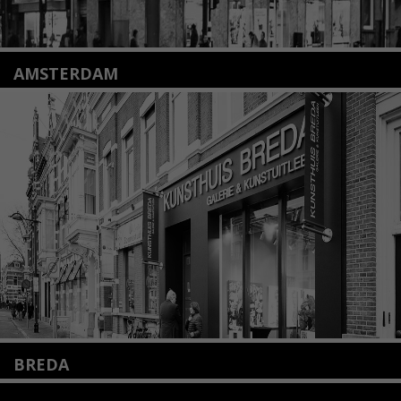
AMSTERDAM
Amstelveenseweg 135
1075 VX Amsterdam
+31 (0)20 2332546
info@kunsthuisamsterdam.nl
Lees meer
BREDA
Wilhelminastraat 11