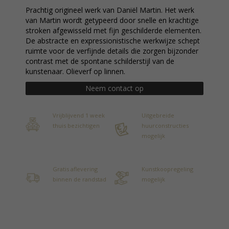
Prachtig origineel werk van Daniël Martin. Het werk
van Martin wordt getypeerd door snelle en krachtige
stroken afgewisseld met fijn geschilderde elementen.
De abstracte en expressionistische werkwijze schept
ruimte voor de verfijnde details die zorgen bijzonder
contrast met de spontane schilderstijl van de
kunstenaar. Olieverf op linnen.
Neem contact op
Vrijblijvend 1 week
Uitgebreide
thuis bezichtigen
huurconstructies
mogelijk
Gratis aflevering
Kunstkoopregeling
binnen de randstad
mogelijk