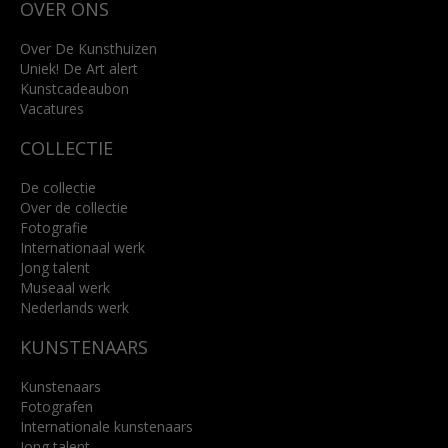
OVER ONS
4818 SB Breda
+31 (0)76 5221309
info@kunsthuisbreda.nl
Over De Kunsthuizen
Uniek! De Art alert
Kunstcadeaubon
Lees meer
Vacatures
COLLECTIE
De collectie
Over de collectie
Fotografie
Internationaal werk
Jong talent
Museaal werk
Nederlands werk
KUNSTENAARS
Kunstenaars
Fotografen
Internationale kunstenaars
Jong talent