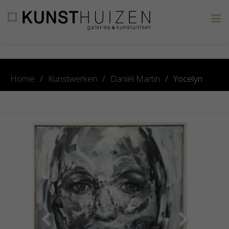
×
Home
/
Kunstwerken
/
Daniël Martin
/
Yocelyn